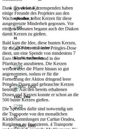
Dank der vielen Kerzenspenden haben
einige Freunde des Projektes aus den
volksaltar_1
Wachsspenden selbst Kerzen für diese
ausgegrenzte Minderheit gegossen. Vor
einigen Monaten begann auch der Diakon
damit Kerzen zu gießen.
01
Bald kam die Idee, diese bunten Kerzen,
für die als Form eine leere Pringles-Dose
dient, um eine Spende von mindestens 7
Kirche von Sueden
Euro beim Schriftenstand in der
Pfarrkirche anzubieten. Die Kerzen
werden über die Pfarre hinaus so gut
angenommen, sodass er für die
27
Fortsetzung der Aktion dringend leere
Pringles-Dosen und gebrauchte Kerzen
benötigt. Aus den bereits erhaltenen
Dosen und Kerzen konnte er schon an die
IMG_1904
500 bunte Kerzen gießen.
Die Spenden dafür sind notwendig um
die Transporte von den monatlichen
23
Kleidersammlungen zur Caritas Oradea,
Rumänien zu finanzieren. 4 Transporte