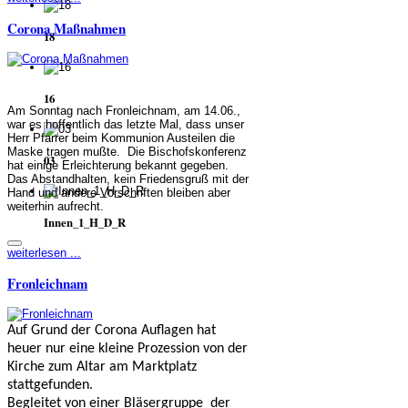
Corona Maßnahmen
18
16
Am Sonntag nach Fronleichnam, am 14.06.,
war es hoffentlich das letzte Mal, dass unser
Herr Pfarrer beim Kommunion Austeilen die
Maske tragen mußte. Die Bischofskonferenz
03
hat einige Erleichterung bekannt gegeben.
Das Abstandhalten, kein Friedensgruß mit der
Hand und andere Vorschriften bleiben aber
weiterhin aufrecht.
Innen_1_H_D_R
weiterlesen ...
Fronleichnam
Auf Grund der Corona Auflagen hat
heuer nur eine kleine Prozession von der
Kirche zum Altar am Marktplatz
stattgefunden.
Begleitet von einer Bläsergruppe der