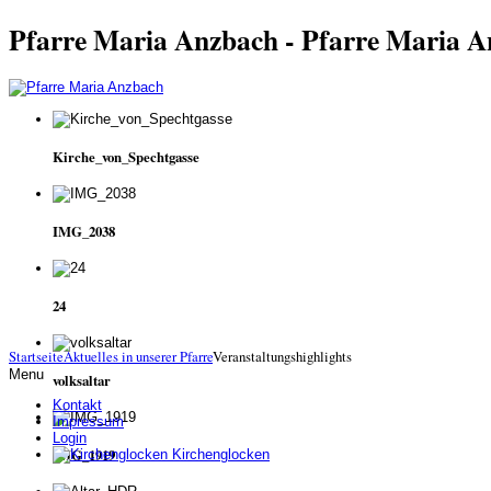
Pfarre Maria Anzbach - Pfarre Maria 
Kirche_von_Spechtgasse
IMG_2038
24
Startseite
Aktuelles in unserer Pfarre
Veranstaltungshighlights
Menu
volksaltar
Kontakt
Impressum
Login
IMG_1919
Kirchenglocken