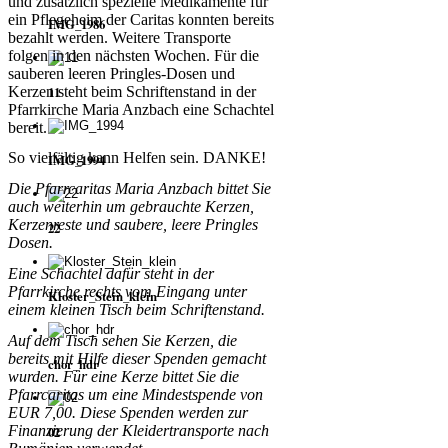
und zusätzlich spezielle Medikamente für
ein Pflegeheim der Caritas konnten bereits
IMG_1986
bezahlt werden. Weitere Transporte
folgen in den nächsten Wochen. Für die
sauberen leeren Pringles-Dosen und
Kerzen steht beim Schriftenstand in der
11
Pfarrkirche Maria Anzbach eine Schachtel
bereit.
So vielfältig kann Helfen sein. DANKE!
IMG_1994
Die Pfarrcaritas Maria Anzbach bittet Sie
auch weiterhin um gebrauchte Kerzen,
Kerzenreste und saubere, leere Pringles
22
Dosen.
Eine Schachtel dafür steht in der
Pfarrkirche rechts vom Eingang unter
Kloster_Stein_klein
einem kleinen Tisch beim Schriftenstand.
Auf dem Tisch sehen Sie Kerzen, die
bereits mit Hilfe dieser Spenden gemacht
chor_hdr
wurden. Für eine Kerze bittet Sie die
Pfarrcaritas um eine Mindestspende von
EUR 7,00. Diese Spenden werden zur
Finanzierung der Kleidertransporte nach
02