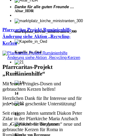
Danke für alle guten Freunde …
Altar_HDR
Pfarrcaritas Projekt Rumänienhilfe
marktplatz_kirche_ministranten_300
Änderung siehe Aktion „Recycling-
Kerzen
Kapelle_in_Oed
Pfarrcaritas-Projekt
21
„Rumänienhilfe“
Mit leeren Pringles-Dosen und
gebrauchten Kerzen helfen!
14
Herzlichen Dank für Ihr Interesse und für
jede bereits geschenkte Unterstützung!
Seit einigen Jahren sammelt Diakon Peter
12
Zidar in der Pfarrkirche Maria Anzbach
im „Gabenkorb für die Armen“ neue und
gebrauchte Kerzen für Roma in
Kirche von Berggasse
Rumänien.