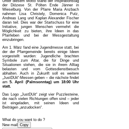
Unter diesem Motto stand der Inspirationstag
der Diözese St. Pölten Ende Jänner in
Wieselburg. Von der Pfarre Maria Anzbach
nahmen Lisa Christely, Domenica Putz,
Andreas Lang und Kaplan Alexander Fischer
daran teil. Dies war der Startschuss für eine
Initiative, jungen Menschen vermehrt die
Möglichkeit zu bieten, ihre Ideen in das
Pfarrleben und bei der Messgestaltung
einzubringen.
Am 1. März fand eine Jugendmesse statt, bei
der der Pfarrgemeinde bereits einige Ideen
vorgestellt wurden: Jugendliche brachten
Symbole zum Altar, die für Dinge und
Situationen stehen, die sie in ihrem Alltag
belasten und vom Gottesdienstbesuch
abhalten. Auch in Zukunft soll es weitere
„JustDUit“-Messen geben – die nächste findet
am
5. April (Palmsonntag) um 18:00 Uhr
statt.
Das Logo „JustDUit“ zeigt vier Puzzlesteine,
die nach vielen Richtungen offen sind – jeder
ist eingeladen, mit seinen Ideen und
Beiträgen „anzudocken“.
What do you want to do ?
New mail
Copy