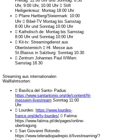
Freitag: 12:00 Uhr und Sonntag: 8:30
Uhr, 9:00 Uhr, 10.00 Uhr  Stift
Heiligenkreuz: Montag 18:00 Uhr
 Pfarre Hartberg/Steiermark: 10:00
Uhr  Bibel-TV Montag bis Samstag
8:00 Uhr und Sonntag 10:00 Uhr
 Katholisch.de: Montag bis Samstag:
8:00 Uhr und Sonntag 10:00 Uhr
 Kit-tv: Streamingdienst aus
Oberösterreich  Hl. Messe aus
St.Blasius in Salzburg: Sonntag 10.30
 Zentrum Johannes Paul II/Wien:
Samstag 18.30
Streaming aus internationalen
Wallfahrtsorten:
 Basilica del Santo- Padua:
https://www.santantonio.org/de/content/hl-
messeim-livestream
Sonntag 11:00
Uhr
 Lourdes:
https://www.lourdes-
france.org/de/tv-lourdes/
 Fatima:
https://www.fatima.pt/de/pages/online-
ubertragung
 San Giovanni Rotondo:
https://www.teleradiopadrepio.it/livestreaming/?