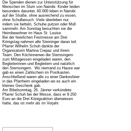
Die Spenden dienen zur Unterstützung für
Menschen im Slum von Nairobi. Kinder leiden
besonders darunter, 60.000 leben in Nairobi
auf der Straße, ohne ausreichend zu essen,
ohne Schulbesuch. Viele überleben nur,
indem sie betteln, Schuhe putzen oder Müll
sammeln. Am Sonntag besuchten sie die
Heimbewohner im Haus St. Louise.
Bei der feierlichen Festmesse am Drei
Königstag nahmen alle Sterninger daran teil.
Pfarrer Wilhelm Schuh dankte der
Organisatorin Martina Crepaz und ihrem
Team. Den Köchinnenwo die Sternsingern
zum Mittagessen eingeladen waren, den
Begleiterinnen und Begleitern und natürlich
den Sternsingern. Wo niemand zu Hause war
gab es einen Zahlschein im Postkasten.
Anschließend waren alle zu einer Dankesfeier
in das Pfarrheim eingeladen wo es auch ein
kleines Geschenk gab.
Am Bibelsonntag, 26. Jänner verkündete
Pfarrer Schuh bei der Messe, dass er
9.250
Euro a
n die Drei Königsaktion überwiesen
hatte, das ist mehr als im Vorjahr.