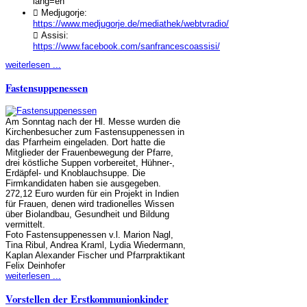
lang=en
 Medjugorje:
https://www.medjugorje.de/mediathek/webtvradio/
 Assisi:
https://www.facebook.com/sanfrancescoassisi/
weiterlesen ...
Fastensuppenessen
Am Sonntag nach der Hl. Messe wurden die
Kirchenbesucher zum Fastensuppenessen in
das Pfarrheim eingeladen. Dort hatte die
Mitglieder der Frauenbewegung der Pfarre,
drei köstliche Suppen vorbereitet, Hühner-,
Erdäpfel- und Knoblauchsuppe. Die
Firmkandidaten haben sie ausgegeben.
272,12 Euro wurden für ein Projekt in Indien
für Frauen, denen wird tradionelles Wissen
über Biolandbau, Gesundheit und Bildung
vermittelt.
Foto Fastensuppenessen v.l. Marion Nagl,
Tina Ribul, Andrea Kraml, Lydia Wiedermann,
Kaplan Alexander Fischer und Pfarrpraktikant
Felix Deinhofer
weiterlesen ...
Vorstellen der Erstkommunionkinder