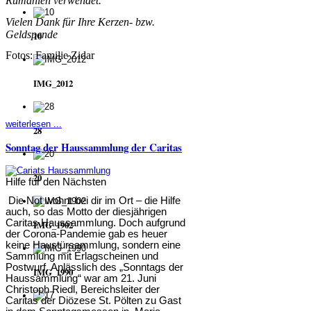
Rumänien verwendet.
Vielen Dank für Ihre Kerzen- bzw.
Geldspende
10
Fotos: Familie Zidar
IMG_2012
weiterlesen ...
28
Sonntag der Haussammlung der Caritas
20
Hilfe für den Nächsten
Die Not wohnt bei dir im Ort – die Hilfe
auch, so das Motto der diesjährigen
Caritas Haussammlung. Doch aufgrund
IMG_1902
der Corona-Pandemie gab es heuer
keine Haustürsammlung, sondern eine
Sammlung mit Erlagscheinen und
Postwurf. Anlässlich des „Sonntags der
IMG_1990
Haussammlung“ war am 21. Juni
Christoph Riedl, Bereichsleiter der
Caritas der Diözese St. Pölten zu Gast