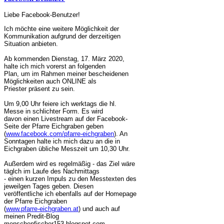
Liebe Facebook-Benutzer!
Ich möchte eine weitere Möglichkeit der
Kommunikation aufgrund der derzeitigen
Situation anbieten.
Ab kommenden Dienstag, 17. März 2020,
halte ich mich vorerst an folgenden
Plan, um im Rahmen meiner bescheidenen
Möglichkeiten auch ONLINE als
Priester präsent zu sein.
Um 9,00 Uhr feiere ich werktags die hl.
Messe in schlichter Form. Es wird
davon einen Livestream auf der Facebook-
Seite der Pfarre Eichgraben geben
(
www.facebook.com/pfarre-eichgraben
). An
Sonntagen halte ich mich dazu an die in
Eichgraben übliche Messzeit um 10,30 Uhr.
Außerdem wird es regelmäßig - das Ziel wäre
täglch im Laufe des Nachmittags
- einen kurzen Impuls zu den Messtexten des
jeweilgen Tages geben. Diesen
veröffentliche ich ebenfalls auf der Homepage
der Pfarre Eichgraben
(
www.pfarre-eichgraben.at
) und auch auf
meinen Predit-Blog
menschenfischer153.blogspot.com.