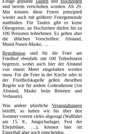
Einige geplante
Taufen
und
Hochzeiten
sind bereits verschoben worden. Ab 29.
Mai können diese Feiern prinzipiell
wieder auch mit größerer Feiergemeinde
stattfinden. Für Taufen gibt es keine
Obergrenze, an Hochzeiten dürfen bis zu
100 Personen teilnehmen. Es gelten aber
die üblichen Vorschriften: Abstand,
Mund-Nasen-Maske, …
Begräbnisse
sind für die Feier am
Friedhof ebenfalls mit 100 Teilnehmern
begrenzt, wobei auch hier der Abstand
von einem Meter eingehalten werden
muss. Für die Feier in der Kirche oder in
der Friedhofskapelle gelten dieselben
Regeln wie für andere Gottesdienste (1m
Abstand, Maske beim Betreten und
Verlassen).
Was andere pfarrliche
Veranstaltungen
betrifft, so haben wir bis über den
Sommer vorerst vieles abgesagt (Wallfahrt
am 15. 8., Jungscharlager, Fest der
Ehejubilare, …), können hier im
Einzelfall aber noch entscheiden.