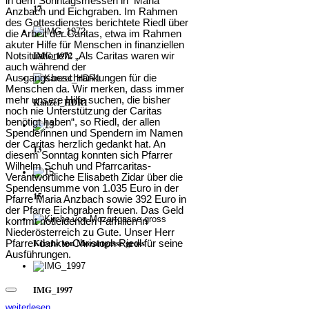
in dem Sonntagsmessen in Maria
17
Anzbach und Eichgraben. Im Rahmen
des Gottesdienstes berichtete Riedl über
die Arbeit der Caritas, etwa im Rahmen
akuter Hilfe für Menschen in finanziellen
IMG_1972
Notsituationen. „Als Caritas waren wir
auch während der
Ausgangsbeschränkungen für die
Menschen da. Wir merken, dass immer
mehr unsere Hilfe suchen, die bisher
Kanzel_HDR1
noch nie Unterstützung der Caritas
benötigt haben“, so Riedl, der allen
Spenderinnen und Spendern im Namen
der Caritas herzlich gedankt hat.
An
13
diesem Sonntag konnten sich Pfarrer
Wilhelm Schuh und Pfarrcaritas-
Verantwortliche Elisabeth Zidar über die
Spendensumme von 1.035 Euro in der
15
Pfarre Maria Anzbach sowie 392 Euro in
der Pfarre Eichgraben freuen. Das Geld
kommt notleidenden Familien in
Niederösterreich zu Gute. Unser Herr
Kirche von Mozartgasse gross
Pfarrer dankte Christoph Riedl für seine
Ausführungen.
IMG_1997
weiterlesen ...