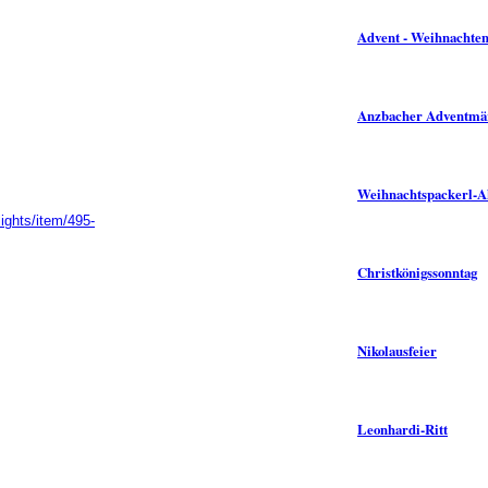
Advent - Weihnachte
Anzbacher Adventmä
Weihnachtspackerl-A
lights/item/495-
Christkönigssonntag
Nikolausfeier
Leonhardi-Ritt