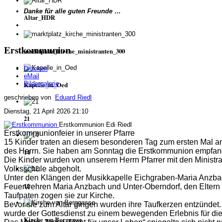
Danke für alle guten Freunde …
Altar_HDR
Erstkommunion
marktplatz_kirche_ministranten_300
Drucken
eMail
Bildergalerie
Kapelle_in_Oed
geschrieben von
Eduard Riedl
Dienstag, 21 April 2026 21:10
21
Erstkommunion
Edi Riedl
Erstkommunionfeier in unserer Pfarre
15 Kinder traten an diesem besonderen Tag zum ersten Mal a
des Herrn. Sie
haben am Sonntag die Erstkommunion empfan
14
Die Kinder wurden von unserem Herrn Pfarrer mit den Ministr
Volksschule abgeholt.
Unter den Klängen der Musikkapelle Eichgraben-Maria Anzba
12
Feuerwehren Maria Anzbach und Unter-Oberndorf, den Eltern
Taufpaten zogen sie zur Kirche.
Bevor sie zum Altar gingen wurden ihre Taufkerzen entzündet. 
wurde der Gottesdienst zu einem bewegenden Erlebnis für die
Kirche von Berggasse