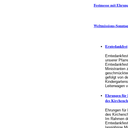
Festmesse mit Ehrung
Weltmissions-Sonntag
Erntedankfest
Erntedankfes
unserer Pfarre
Erntedankfest
Ministranten 
geschmückten
gefolgt von d
Kindergartens
Leiterwagen 
Ehrungen für 
des Kirchench
Ehrungen für l
des Kirchenc
Im Rahmen d
Erntedankfest
langjährige M