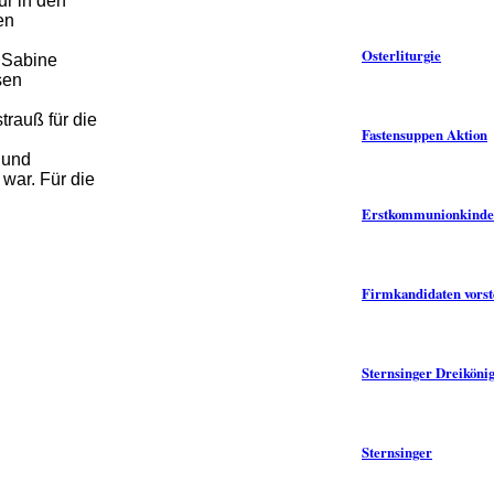
ur in den
en
Osterliturgie
n Sabine
sen
trauß für die
Fastensuppen Aktion
n
und
 war. Für die
Erstkommunionkinder
Firmkandidaten vorst
Sternsinger Dreikönig
Sternsinger