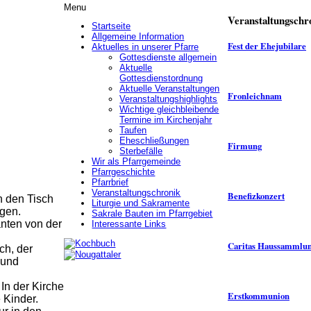
Menu
Veranstaltungschr
Startseite
Allgemeine Information
Fest der Ehejubilare
Aktuelles in unserer Pfarre
Gottesdienste allgemein
Aktuelle
Gottesdienstordnung
Aktuelle Veranstaltungen
Fronleichnam
Veranstaltungshighlights
Wichtige gleichbleibende
Termine im Kirchenjahr
Taufen
Eheschließungen
Firmung
Sterbefälle
Wir als Pfarrgemeinde
Pfarrgeschichte
Pfarrbrief
Veranstaltungschronik
Benefizkonzert
n den Tisch
Liturgie und Sakramente
gen.
Sakrale Bauten im Pfarrgebiet
anten von der
Interessante Links
Caritas Haussammlun
ch, der
 und
In der Kirche
Erstkommunion
 Kinder.