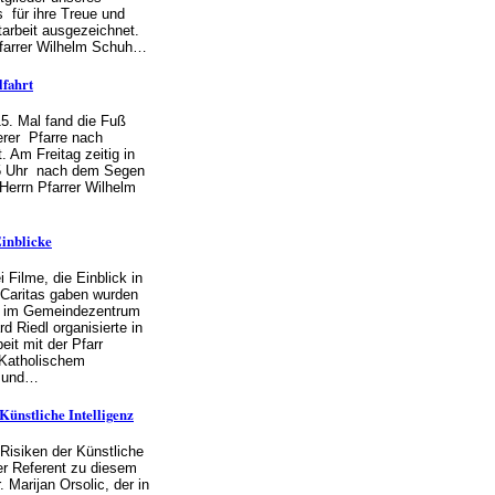
 für ihre Treue und
tarbeit ausgezeichnet.
farrer Wilhelm Schuh…
lfahrt
5. Mal fand die Fuß
erer Pfarre nach
t. Am Freitag zeitig in
5 Uhr nach dem Segen
errn Pfarrer Wilhelm
Einblicke
 Filme, die Einblick in
r Caritas gaben wurden
5 im Gemeindezentrum
d Riedl organisierte in
it mit der Pfarr
 Katholischem
k und…
ünstliche Intelligenz
Risiken der Künstliche
er Referent zu diesem
 Marijan Orsolic, der in