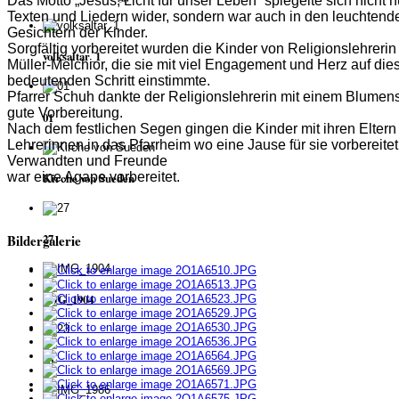
Das Motto „Jesus, Licht für unser Leben“ spiegelte sich nicht n
Texten und Liedern wider, sondern war auch in den leuchtend
Gesichtern der Kinder.
Sorgfältig vorbereitet wurden die Kinder von Religionslehreri
volksaltar_1
Müller-Melchior, die sie mit viel Engagement und Herz auf die
bedeutenden Schritt einstimmte.
Pfarrer Schuh dankte der Religionslehrerin mit einem Blumens
gute Vorbereitung.
01
Nach dem festlichen Segen gingen die Kinder mit ihren Elter
Lehrerinnen in das Pfarrheim wo eine Jause für sie vorbereitet
Verwandten und Freunde
war eine Agape vorbereitet.
Kirche von Sueden
27
Bildergalerie
IMG_1904
23