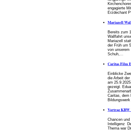
Kirchenchores
engagierte Mi
Erzdechant P
Mariazell Wal
Bereits zum 1
Wallfahrt uns
Mariazell stat
der Früh um 
von unserem H
Schuh,…
Caritas Film 
Einblicke Zwei
die Arbeit de
am 25.9.202
gezeigt. Eduar
Zusammenarbe
Caritas, dem
Bildungswer
Vortrag KBW K
Chancen und 
Intelligenz D
Thema war Dr.