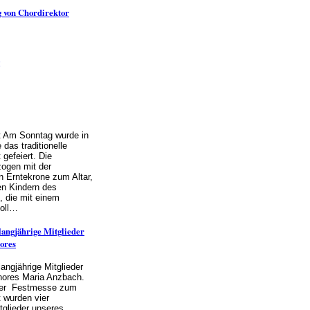
 von Chordirektor
t Am Sonntag wurde in
 das traditionelle
 gefeiert. Die
zogen mit der
 Erntekrone zum Altar,
en Kindern des
, die mit einem
voll…
langjährige Mitglieder
ores
angjährige Mitglieder
hores Maria Anzbach.
er Festmesse zum
 wurden vier
itglieder unseres