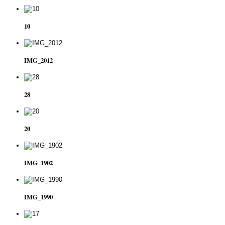
10
IMG_2012
28
20
IMG_1902
IMG_1990