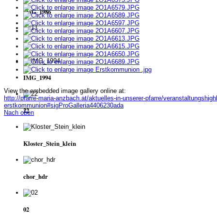
IMG_1986
11
IMG_1994
View the embedded image gallery online at:
http://pfarre-maria-anzbach.at/aktuelles-in-unserer-pfarre/veranstaltungshigh
erstkommunion#sigProGalleria4406230ada
22
Nach oben
Kloster_Stein_klein
chor_hdr
02