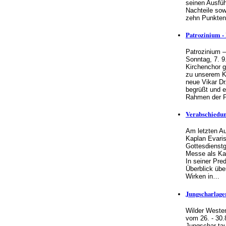
seinen Ausfüh
Nachteile sow
zehn Punkte
Patrozinium - 
Patrozinium –
Sonntag, 7. 9
Kirchenchor 
zu unserem K
neue Vikar Dr
begrüßt und er
Rahmen der 
Verabschiedun
Am letzten Au
Kaplan Evaris
Gottesdienstg
Messe als Ka
In seiner Pred
Überblick über
Wirken in…
Jungscharlage
Wilder Weste
vom 26. - 30.
Jungschar ta