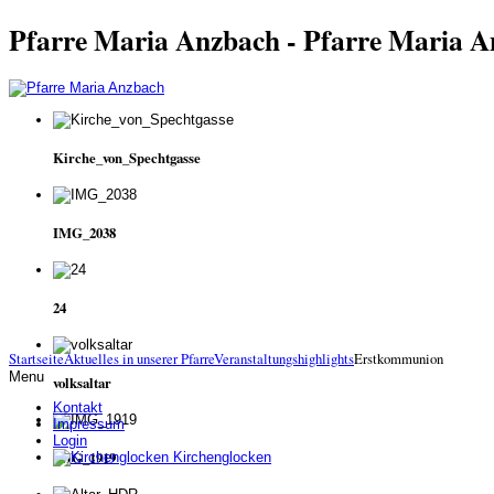
Pfarre Maria Anzbach - Pfarre Maria 
Kirche_von_Spechtgasse
IMG_2038
24
Startseite
Aktuelles in unserer Pfarre
Veranstaltungshighlights
Erstkommunion
Menu
volksaltar
Kontakt
Impressum
Login
IMG_1919
Kirchenglocken