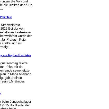
rungen die Vor- und
ie die Risiken der KI in
n…
Pfarrfest
 Kirchweihfest
.2025 Bei der vom
gestalteten Festmesse
irchweihfest wurde der
. Jai Prakash Kujur
 stellte sich im
Predigt…
g von Kaplan Evaristus
gustsonntag feierte
tus Ifeka mit der
emeinde seine letzte
plan in Maria Anzbach.
igt gab er einen
 sein 3,5 jähriges
r
n beim Jungscharlager
8.2025 Die Kinder der
uchten beim