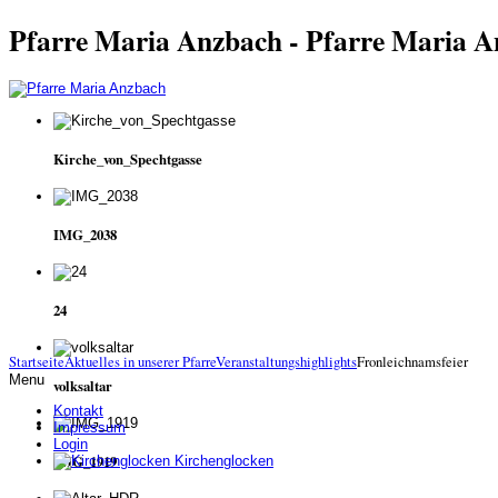
Pfarre Maria Anzbach - Pfarre Maria 
Kirche_von_Spechtgasse
IMG_2038
24
Startseite
Aktuelles in unserer Pfarre
Veranstaltungshighlights
Fronleichnamsfeier
Menu
volksaltar
Kontakt
Impressum
Login
IMG_1919
Kirchenglocken