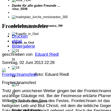
Danke für alle guten Freunde …
Altar_HDR
Fronleichnamsfeier
marktplatz_kirche_ministranten_300
Drucken
eMail
Kapelle_in_Oed
Bildergalerie
geschrieben von
Eduard Riedl
21
Sonntag, 02 Juni 2013 22:28
Foto: Eduard Riedl
14
Fronleichnamsfest
Trotz dem unsicheren Wetter gingen bei der Fronleichnam
12
unzählige Gläubige mit. Bei der Festmesse erklärte Pfarre
Wilhelm Schuh den Sinn des Festes. Fronleichnam ist das
heiligsten Leib und Blut Christi, mit dem die leibliche Geg
Kirche von Berggasse
Sakrament der Eucharisti gefeiert wird. Nach der Festme