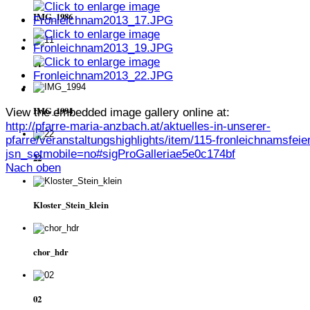
IMG_1986
11
IMG_1994
View the embedded image gallery online at:
http://pfarre-maria-anzbach.at/aktuelles-in-unserer-
pfarre/veranstaltungshighlights/item/115-fronleichnamsfeie
jsn_setmobile=no#sigProGalleriae5e0c174bf
22
Nach oben
Kloster_Stein_klein
chor_hdr
02