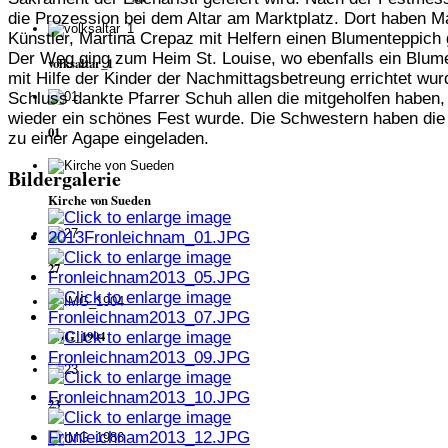
die Prozession bei dem Altar am Marktplatz. Dort haben M
Künstler, Martina Crepaz mit Helfern einen Blumenteppich g
Der Weg ging zum Heim St. Louise, wo ebenfalls ein Blum
volksaltar_1
mit Hilfe der Kinder der Nachmittagsbetreung errichtet wu
Schluss dankte Pfarrer Schuh allen die mitgeholfen haben,
wieder ein schönes Fest wurde. Die Schwestern haben die
01
zu einer Agape eingeladen.
Bildergalerie
Kirche von Sueden
27
IMG_1904
23