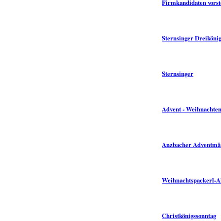
Firmkandidaten vorst
Sternsinger Dreikönig
Sternsinger
Advent - Weihnachte
Anzbacher Adventmä
Weihnachtspackerl-A
Christkönigssonntag