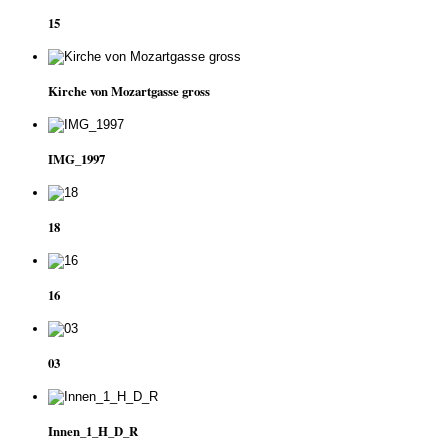
15
Kirche von Mozartgasse gross
IMG_1997
18
16
03
Innen_1_H_D_R