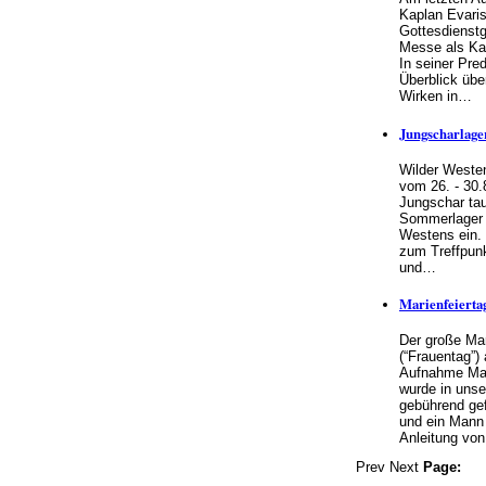
Kaplan Evaris
Gottesdienstg
Messe als Ka
In seiner Pred
Überblick über
Wirken in…
Jungscharlage
Wilder Weste
vom 26. - 30.
Jungschar ta
Sommerlager 
Westens ein.
zum Treffpunk
und…
Marienfeiertag
Der große Mar
(“Frauentag”)
Aufnahme Mar
wurde in unse
gebührend gef
und ein Mann 
Anleitung vo
Prev
Next
Page: