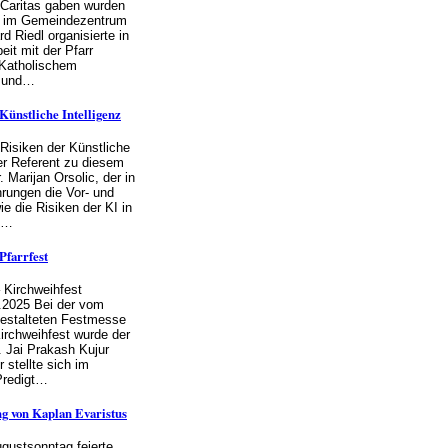
r Caritas gaben wurden
5 im Gemeindezentrum
d Riedl organisierte in
it mit der Pfarr
 Katholischem
k und…
ünstliche Intelligenz
Risiken der Künstliche
er Referent zu diesem
 Marijan Orsolic, der in
rungen die Vor- und
ie die Risiken der KI in
n…
Pfarrfest
 Kirchweihfest
.2025 Bei der vom
gestalteten Festmesse
irchweihfest wurde der
. Jai Prakash Kujur
 stellte sich im
Predigt…
g von Kaplan Evaristus
gustsonntag feierte