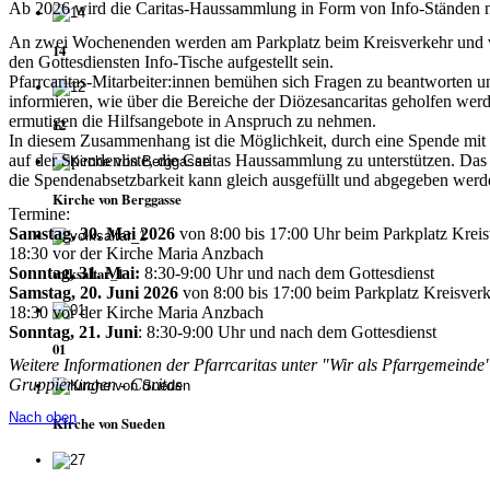
Ab 2026 wird die Caritas-Haussammlung in Form von Info-Ständen ne
An zwei Wochenenden werden am Parkplatz beim Kreisverkehr und 
14
den Gottesdiensten Info-Tische aufgestellt sein.
Pfarrcaritas-Mitarbeiter:innen bemühen sich Fragen zu beantworten u
informieren, wie über die Bereiche der Diözesancaritas geholfen wer
ermutigen die Hilfsangebote in Anspruch zu nehmen.
12
In diesem Zusammenhang ist die Möglichkeit, durch eine Spende mit
auf der Spendenliste, die Caritas Haussammlung zu unterstützen. Das 
die Spendenabsetzbarkeit kann gleich ausgefüllt und abgegeben werd
Kirche von Berggasse
Termine:
Samstag, 30. Mai 2026
von 8:00 bis 17:00 Uhr beim Parkplatz Krei
18:30 vor der Kirche Maria Anzbach
Sonntag, 31. Mai:
8:30-9:00 Uhr und nach dem Gottesdienst
volksaltar_1
Samstag, 20. Juni 2026
von 8:00 bis 17:00 beim Parkplatz Kreisver
18:30 vor der Kirche Maria Anzbach
Sonntag, 21. Juni
: 8:30-9:00 Uhr und nach dem Gottesdienst
01
Weitere Informationen der Pfarrcaritas unter "Wir als Pfarrgemeinde"
Gruppierungen - Caritas
Nach oben
Kirche von Sueden