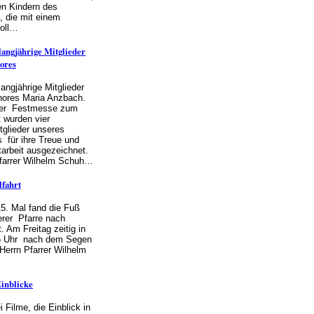
en Kindern des
, die mit einem
voll…
langjährige Mitglieder
ores
angjährige Mitglieder
hores Maria Anzbach.
er Festmesse zum
 wurden vier
itglieder unseres
 für ihre Treue und
tarbeit ausgezeichnet.
farrer Wilhelm Schuh…
lfahrt
5. Mal fand die Fuß
erer Pfarre nach
t. Am Freitag zeitig in
5 Uhr nach dem Segen
errn Pfarrer Wilhelm
Einblicke
 Filme, die Einblick in