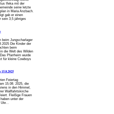
tus Ifeka mit der
emeinde seine letzte
plan in Maria Anzbach.
igt gab er einen
 sein 3,5 jähriges
r
n beim Jungscharlager
8.2025 Die Kinder der
uchten beim
in die Welt des Wilden
 Das Pfarrheim wurde
t für kleine Cowboys
 15.8.2025
ien Feiertag
 am 15.08. 2025, die
iens in den Himmel,
rer Wallfahrtskirche
eiert. Fleißige Frauen
haben unter der
n Ute…