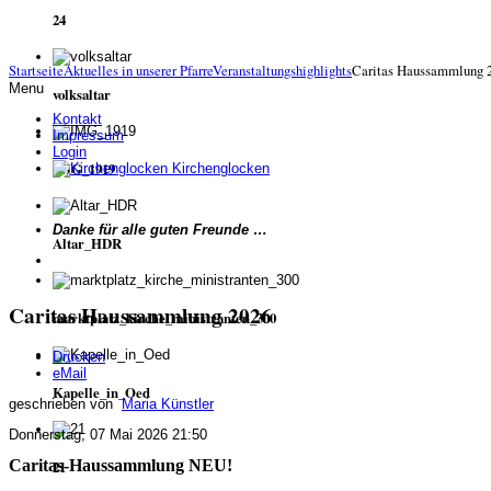
24
Startseite
Aktuelles in unserer Pfarre
Veranstaltungshighlights
Caritas Haussammlung 
Menu
volksaltar
Kontakt
Impressum
Login
IMG_1919
Kirchenglocken
Danke für alle guten Freunde …
Altar_HDR
Caritas Haussammlung 2026
marktplatz_kirche_ministranten_300
Drucken
eMail
Kapelle_in_Oed
geschrieben von
Maria Künstler
Donnerstag, 07 Mai 2026 21:50
Caritas-Haussammlung NEU!
21