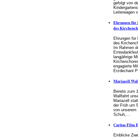
gefolgt von d
Kindergartens
Leiterwagen 
Ehrungen für 
des Kirchench
Ehrungen für l
des Kirchenc
Im Rahmen d
Erntedankfest
langjährige M
Kirchenchores
engagierte Mi
Erzdechant P
Mariazell Wal
Bereits zum 1
Wallfahrt uns
Mariazell stat
der Früh um 
von unserem H
Schuh,…
Caritas Film 
Einblicke Zwei