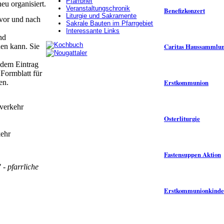
Pfarrbrief
u organisiert.
Veranstaltungschronik
Benefizkonzert
Liturgie und Sakramente
vor und nach
Sakrale Bauten im Pfarrgebiet
Interessante Links
nd
Caritas Haussammlun
den kann. Sie
 dem Eintrag
Formblatt für
Erstkommunion
en.
sverkehr
Osterliturgie
kehr
Fastensuppen Aktion
 - pfarrliche
Erstkommunionkinder