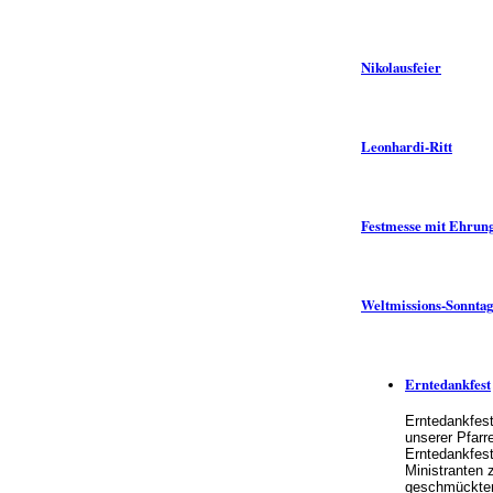
Nikolausfeier
Leonhardi-Ritt
Festmesse mit Ehrung
Weltmissions-Sonntag
Erntedankfest
Erntedankfes
unserer Pfarre
Erntedankfest
Ministranten 
geschmückten