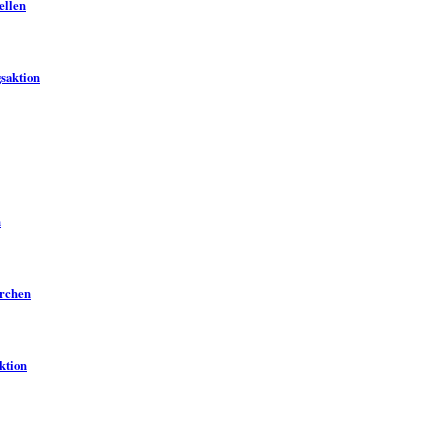
ellen
saktion
n
rchen
ktion