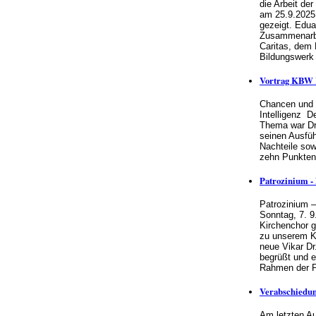
die Arbeit de
am 25.9.202
gezeigt. Eduar
Zusammenarbe
Caritas, dem
Bildungswer
Vortrag KBW K
Chancen und 
Intelligenz D
Thema war Dr.
seinen Ausfüh
Nachteile sow
zehn Punkte
Patrozinium - 
Patrozinium –
Sonntag, 7. 9
Kirchenchor 
zu unserem K
neue Vikar Dr
begrüßt und er
Rahmen der 
Verabschiedun
Am letzten Au