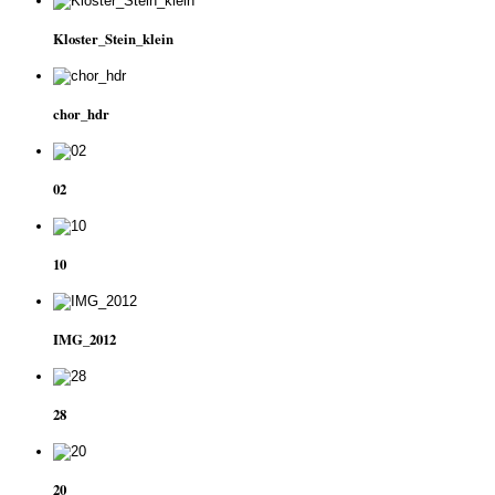
Kloster_Stein_klein
chor_hdr
02
10
IMG_2012
28
20