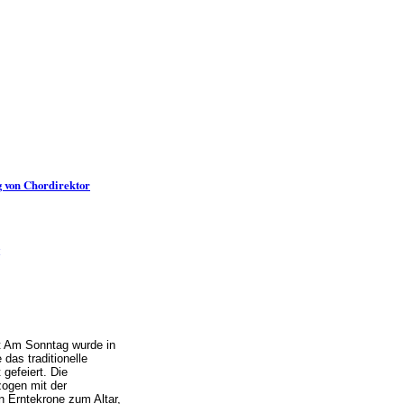
 von Chordirektor
t Am Sonntag wurde in
 das traditionelle
 gefeiert. Die
zogen mit der
 Erntekrone zum Altar,