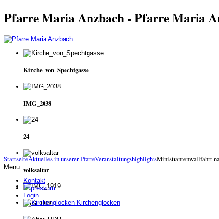
Pfarre Maria Anzbach - Pfarre Maria 
Kirche_von_Spechtgasse
IMG_2038
24
Startseite
Aktuelles in unserer Pfarre
Veranstaltungshighlights
Ministrantenwallfahrt 
Menu
volksaltar
Kontakt
Impressum
Login
IMG_1919
Kirchenglocken