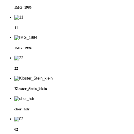
IMG_1986
11
IMG_1994
22
Kloster_Stein_klein
chor_hdr
02