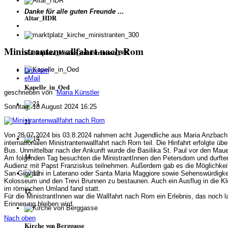
Danke für alle guten Freunde …
Altar_HDR
Ministrantenwallfahrt nach Rom
marktplatz_kirche_ministranten_300
Drucken
eMail
Kapelle_in_Oed
geschrieben von
Maria Künstler
Sonntag, 18 August 2024 16:25
21
Von 28.07.2024 bis 03.8.2024 nahmen acht Jugendliche aus Maria Anzbach
internationalen Ministrantenwallfahrt nach Rom teil. Die Hinfahrt erfolgte ü
Bus. Unmittelbar nach der Ankunft wurde die Basilika St. Paul vor den Maue
14
Am folgenden Tag besuchten die MinistrantInnen den Petersdom und durften
Audienz mit Papst Franziskus teilnehmen. Außerdem gab es die Möglichkeit
San Giovanni in Laterano oder Santa Maria Maggiore sowie Sehenswürdigke
Kolosseum und den Trevi Brunnen zu bestaunen. Auch ein Ausflug in die Kle
im römischen Umland fand statt.
12
Für die MinistrantInnen war die Wallfahrt nach Rom ein Erlebnis, das noch l
Erinnerung bleiben wird.
Nach oben
Kirche von Berggasse