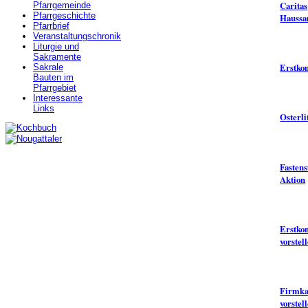
Caritas
Pfarrgemeinde
Pfarrgeschichte
Haussa
Pfarrbrief
Veranstaltungschronik
Liturgie und
Sakramente
Erstk
Sakrale
Bauten im
Pfarrgebiet
Interessante
Links
Osterli
Fasten
Aktion
Erstko
vorstel
Firmka
vorstel