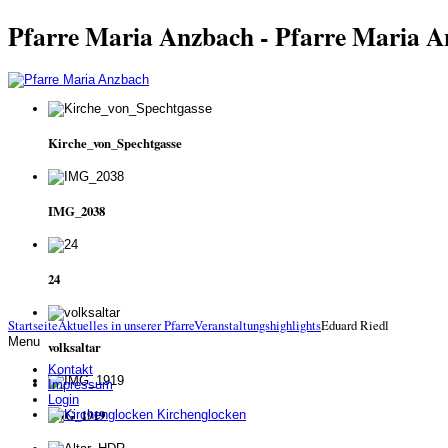
Pfarre Maria Anzbach - Pfarre Maria 
Kirche_von_Spechtgasse
IMG_2038
24
Startseite
Aktuelles in unserer Pfarre
Veranstaltungshighlights
Eduard Riedl
Menu
volksaltar
Kontakt
Impressum
Login
IMG_1919
Kirchenglocken