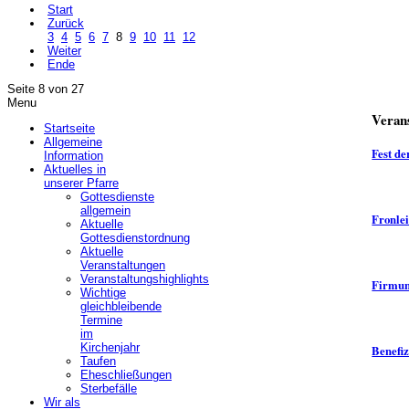
Start
Zurück
3
4
5
6
7
8
9
10
11
12
Weiter
Ende
Seite 8 von 27
Menu
Veran
Startseite
Allgemeine
Fest de
Information
Aktuelles in
unserer Pfarre
Gottesdienste
allgemein
Fronle
Aktuelle
Gottesdienstordnung
Aktuelle
Veranstaltungen
Veranstaltungshighlights
Firmu
Wichtige
gleichbleibende
Termine
im
Kirchenjahr
Benefi
Taufen
Eheschließungen
Sterbefälle
Wir als