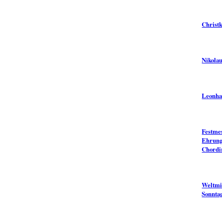
Christk
Nikolau
Leonha
Festme
Ehrung
Chordi
Weltmi
Sonnta