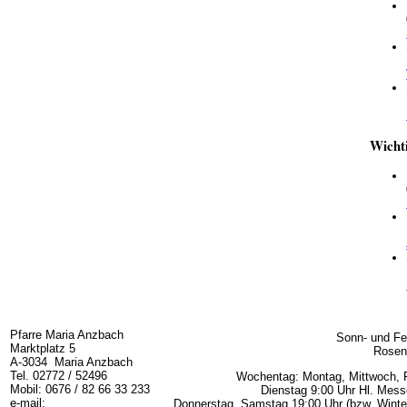
Wicht
Pfarre Maria Anzbach
Sonn- und Fe
Marktplatz 5
Rosen
A-3034 Maria Anzbach
Tel. 02772 / 52496
Wochentag: Montag, Mittwoch, F
Mobil: 0676 / 82 66 33 233
Dienstag 9:00 Uhr Hl. Mess
e-mail:
Donnerstag, Samstag 19:00 Uhr (bzw. Winter