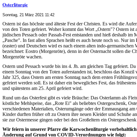
Osterliturgie
Sonntag, 21 März 2021 11:42
Ostern ist das höchste und älteste Fest der Christen. Es wird die Aufe
von den Toten gefeiert. Woher kommt das Wort „Ostern"? Ostern ist
jüdischen Pessach oder Passah-Fest entstanden und hieß deshalb im Mi
„Pasche". In fast allen Sprachen heißt es auch heute noch so. Nur im
(easter) und Deutschen wird es nach einem alten indo-germanischen 
bezeichnet: Eostro (Morgenröte), denn in der Osternacht sollen die Ch
Morgenröte wachen.
Ostern und Pessach wurde bis ins 4. Jh. am gleichen Tag gefeiert. Da
einem Sonntag von den Toten auferstanden ist, beschloss das Konzil
Jahr 325, dass Ostern am ersten Sonntag nach dem ersten Frühlingsv
gefeiert werden soll. Es ist daher ein bewegliches Fest, das frühesten
und spätestens am 25. April gefeiert wird.
Rund um das Osterfest gibt es viele Bräuche: Das Osterlamm als Flei
köstliche Mehlspeise, das „Rote Ei" als beliebtes Ostergeschenk, Ost
verschiedenen Materialien, Osterumgänge oder der Emmausgang am 
Kinder durften früher oft zu Ostern ihre neuen Kleider und Schuhe a
sie zur Ostermesse gingen oder bei den Großeltern ein Ostergeschen
Wir feiern in unserer Pfarre die Karwochenliturgie vorbehaltlich
Änderung auf Grund von COVID-Verordnungen wie folgt: