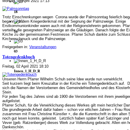
Montag, 12 April 2021 17:13
18
Trotz Einschrenkungen wegen Corona wurde der Palmsonntag feierlich be
begann vor dem Kriegerdenkmal mit der Segnung der Palmzweige. Einige
Erstkommunionkinder waren auch mit der Religionslehrerin gekommen. Pfar
verteilte die gesegneten Palmzweige an die Gläubigen. Danach folgte der Ei
16
Kirche zu der gemeinsamen Festmesse. Pfarrer Schuh dankte zum Schluss
Kirchenschmuck und die Palmzweige.
Freigegeben in:
Veranstaltungen
03
Totengedenkbuch
Freitag, 02 April 2021 18:10
Innen_1_H_D_R
Unseren Herrn Pfarrer Wilhelm Schuh seine Idee wurde nun verwirklicht.
Seit kurzem liegt beim Kreuzaltar in der Kirche ein Totengedenkbuch auf. D
sich die Namen der Verstorbenen des Gemeindefriedhofes und des Klosterf
Stein.
Für jeden Tag des Jahres sind ab 1900 die Verstorbenen mit ihrem jeweilig
aufgelistet.
Pfarrer Schuh, für die Verwirklichung dieses Werkes gilt mein herzlicher Da
Die grundlegende Arbeit dafür haben – schon vor etlichen Jahren – Frau Ro
zusammen mit Frau Christine Künstler +, die die Kurentschrift in den alten
noch gut lesen konnte, geleistet. Letztlich haben später Karl Satzinger un
Vever (geb. Ratzenberger) dieses Werk zur Vollendung gebracht. Allen ein h
Dankeschön.