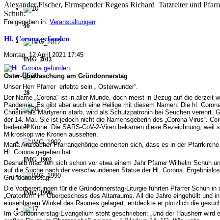
Alexander Fischer, Firmspender Regens Richard 
 Tatzreiter und Pfarr
Schuh.
Freigegeben in:
Veranstaltungen
10
Hl. Corona gefunden
Montag, 12 April 2021 17:45
IMG_2012
Oster-Überraschung am Gründonnerstag
Unser Herr Pfarrer erlebte sein „ Osterwunder“.
28
Der Name „Corona“ ist in aller Munde, doch meist in Bezug auf die derzeit 
Pandemie. Es gibt aber auch eine Heilige mit diesem Namen: Die hl. Corona,
Christin als Märtyrerin starb, wird als Schutzpatronin bei Seuchen verehrt. 
der 14. Mai. Sie ist jedoch nicht die Namensgeberin des „Corona-Virus“. Coro
20
bedeutet Krone. Die SARS-CoV-2-Viren bekamen diese Bezeichnung, weil s
Mikroskop wie Kronen aussehen.
Maria Anzbacher Pfarrangehörige erinnerten sich, dass es in der Pfarrkirche
Hl. Corona gegeben hat.
IMG_1902
Deshalb machten sich schon vor etwa einem Jahr Pfarrer Wilhelm Schuh un
auf die Suche nach der verschwundenen Statue der Hl. Corona. Ergebnislo
Gründonnerstag:
Die Vorbereitungen für die Gründonnerstag-Liturgie führten Pfarrer Schuh i
IMG_1990
„Oratorium“ im Obergeschoss des Altarraums. All die Jahre eingehüllt und 
einsehbarem Winkel des Raumes gelagert, entdeckte er plötzlich die gesuch
Im Gründonnerstag-Evangelium steht geschrieben: „Und der Hausherr wird 