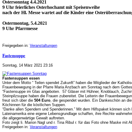
Ostersonntag 4.4.2021
9 Uhr feierliches Osterhochamt mit Speisenweihe
nach der Hl. Messe wartet auf die Kinder eine Osterüberraschun
Ostermontag, 5.4.2021
9 Uhr Pfarrmesse
Freigegeben in:
Veranstaltungen
Fastensuppe
Sonntag, 14 März 2021 23:16
Fastensuppen essen
Unter dem Motto “ Teilen spendet Zukunft” haben die Mitglieder der Katholi
Frauenbewegung in der Pfarre Maria Anzbach am Sonntag nach dem Gottes
“Fastensuppe im Glas angeboten. 57 Gläser mit Hühner, Knoblauch, Zuchin
Steinpilzsuppe haben die Frauen zubereitet. Die Leiterin der Frauenbewegu
freut sich über die
504 Euro
, die gespendet wurden. Ein Dankeschön an di
Köchinnen für die köstlichen Suppen.
“Danke allen Spendern und Spenderinnen.” Mit dem Hilfspaket können sich 
Lateinamerika eine eigene Lebensgrundlage schaffen, ihre Rechte wahrne
die allgegenwärtige Gewalt auftreten.
Foto zeigt li. Marion Nagl und r. Tina Ribul r. für das Foto ohne Maske mit 
Freigegeben in:
Veranstaltungen