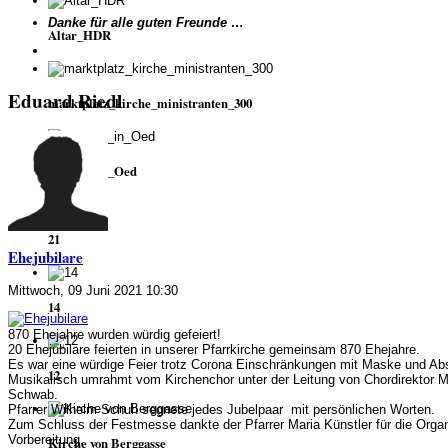
Danke für alle guten Freunde …
Altar_HDR
Eduard Riedl
marktplatz_kirche_ministranten_300
Kapelle_in_Oed
21
Ehejubilare
Mittwoch, 09 Juni 2021 10:30
14
870 Ehejahre wurden würdig gefeiert!
20 Ehejubilare feierten in unserer Pfarrkirche gemeinsam 870 Ehejahre.
Es war eine würdige Feier trotz Corona Einschränkungen mit Maske und Ab
12
Musikalisch umrahmt vom Kirchenchor unter der Leitung von Chordirektor M
Schwab.
Pfarrer Wilhelm Schuh segnete jedes Jubelpaar mit persönlichen Worten.
Zum Schluss der Festmesse dankte der Pfarrer Maria Künstler für die Organ
Vorbereitung.
Kirche von Berggasse