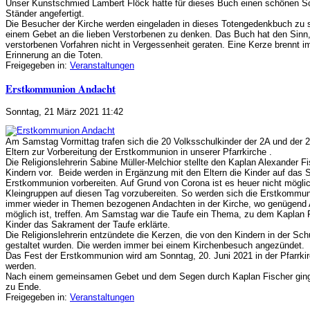
Unser Kunstschmied Lambert Flöck hatte für dieses Buch einen schönen 
Ständer angefertigt.
Die Besucher der Kirche werden eingeladen in dieses Totengedenkbuch zu 
einem Gebet an die lieben Verstorbenen zu denken. Das Buch hat den Sinn,
verstorbenen Vorfahren nicht in Vergessenheit geraten. Eine Kerze brennt i
Erinnerung an die Toten.
Freigegeben in:
Veranstaltungen
Erstkommunion Andacht
Sonntag, 21 März 2021 11:42
Am Samstag Vormittag trafen sich die 20 Volksschulkinder der 2A und der 2
Eltern zur Vorbereitung der Erstkommunion in unserer Pfarrkirche .
Die Religionslehrerin Sabine Müller-Melchior stellte den Kaplan Alexander F
Kindern vor. Beide werden in Ergänzung mit den Eltern die Kinder auf das 
Erstkommunion vorbereiten. Auf Grund von Corona ist es heuer nicht möglic
Kleingruppen auf diesen Tag vorzubereiten. So werden sich die Erstkommun
immer wieder in Themen bezogenen Andachten in der Kirche, wo genügend
möglich ist, treffen. Am Samstag war die Taufe ein Thema, zu dem Kaplan F
Kinder das Sakrament der Taufe erklärte.
Die Religionslehrerin entzündete die Kerzen, die von den Kindern in der Sch
gestaltet wurden. Die werden immer bei einem Kirchenbesuch angezündet.
Das Fest der Erstkommunion wird am Sonntag, 20. Juni 2021 in der Pfarrkir
werden.
Nach einem gemeinsamen Gebet und dem Segen durch Kaplan Fischer ging
zu Ende.
Freigegeben in:
Veranstaltungen