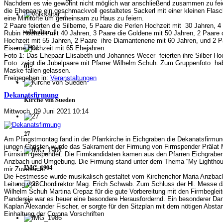
Nachdem es wie gewohnt nicht möglich war anschließend zusammen zu fe
die Ehepaare ein geschmackvoll gestaltetes Sackerl mit einer kleinen Flas
eine Minitorte um gemeinsam zu Haus zu feiern.
2 Paare feierten die Silberne, 5 Paare die Perlen Hochzeit mit 30 Jahren, 4
volksaltar_1
Rubin Hochzeit mit 40 Jahren, 3 Paare die Goldene mit 50 Jahren, 2 Paare 
Hochzeit mit 55 Jahren, 2 Paare ihre Diamantenene mit 60 Jahren, und 2 P
Eiserne Hochzeit mit 65 Ehejahren.
Foto 1: Das Ehepaar Elisabeth und Johannes Wecer feierten ihre Silber H
Foto zeigt die Jubelpaare mit Pfarrer Wilhelm Schuh. Zum Gruppenfoto hab
01
Maske fallen gelassen.
Freigegeben in:
Veranstaltungen
Dekanatsfirmung
Kirche von Sueden
Mittwoch, 09 Juni 2021 10:14
27
Am Pfingstmontag fand in der Pfarrkirche in Eichgraben die Dekanatsfirmung
jungen Christen wurde das Sakrament der Firmung von Firmspender Prälat 
Fürnsinn gespendet. Die Firmkandidaten kamen aus den Pfarren Eichgraben
Anzbach und Umgebung. Die Firmung stand unter dem Thema “My Lighthou
IMG_1904
mir Zuversicht”.
Die Festmesse wurde musikalisch gestaltet vom Kirchenchor Maria Anzbach
Leitung von Chordirektor Mag. Erich Schwab. Zum Schluss der Hl. Messe d
Wilhelm Schuh Martina Crepaz für die gute Vorbereitung mit den Firmbeglei
Pandemie war es heuer eine besondere Herausfordernd. Ein besonderer Dan
23
Kaplan Alexander Fischer, er sorgte für den Sitzplan mit dem nötigen Absta
Einhaltung der Corona Vorschriften