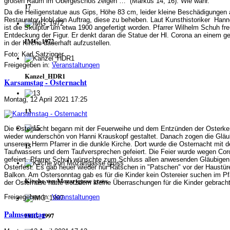
großen Raum im Obergeschoß zeigen …“ (Markus 14, 16). Wie wahr.
17
Da die Heiligenstatue aus Gips, Höhe 83 cm, leider kleine Beschädigungen a
Restaurator Hobl den Auftrag, diese zu beheben. Laut Kunsthistoriker Hanne
ist die Skulptur um etwa 1900 angefertigt worden.
Pfarrer Wilhelm Schuh fre
Entdeckung der Figur. Er denkt daran die Statue der Hl. Corona an einem g
IMG_1972
in der Kirche dauerhaft aufzustellen.
Foto: Karl Satzinger
Freigegeben in:
Veranstaltungen
Kanzel_HDR1
Karsamstag - Osternacht
Montag, 12 April 2021 17:25
13
Die Osternacht begann mit der Feuerweihe und dem Entzünden der Osterke
wieder wunderschön von Hanni Krauskopf gestaltet. Danach zogen die Gläu
unserem Herrn Pfarrer in die dunkle Kirche. Dort wurde die Osternacht mit 
15
Taufwassers und dem Taufversprechen gefeiert. Die Feier wurde wegen Cor
gefeiert. Pfarrer Schuh wünschte zum Schluss allen anwesenden Gläubigen
Osterfest. Es gab heuer wieder nur Ratschen in "Patschen" vor der Haustü
Balkon. Am Ostersonntag gab es für die Kinder kein Ostereier suchen im Pfa
Kirche von Mozartgasse gross
der Osterhase hatte trotzdem kleine Überraschungen für die Kinder gebracht
Freigegeben in:
Veranstaltungen
Palmsonntag
IMG_1997