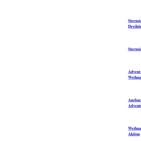
Sterns
Dreikö
Sterns
Advent 
Weihna
Anzbac
Advent
Weihna
Aktion