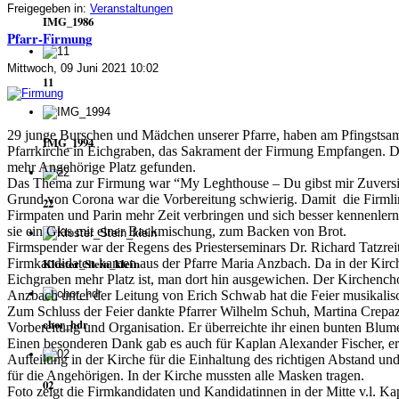
Freigegeben in:
Veranstaltungen
IMG_1986
Pfarr-Firmung
Mittwoch, 09 Juni 2021 10:02
11
29 junge Burschen und Mädchen unserer Pfarre, haben am Pfingstsams
IMG_1994
Pfarrkirche in Eichgraben, das Sakrament der Firmung Empfangen. Do
mehr Angehörige Platz gefunden.
Das Thema zur Firmung war “My Leghthouse – Du gibst mir Zuversic
Grund von Corona war die Vorbereitung schwierig. Damit  die Firmlin
22
Firmpaten und Parin mehr Zeit verbringen und sich besser kennenler
sie ein Glas mit einer Backmischung, zum Backen von Brot.
Firmspender war der Regens des Priesterseminars Dr. Richard Tatzreite
Firmkandidaten kamen aus der Pfarre Maria Anzbach. Da in der Kirch
Kloster_Stein_klein
Eichgraben mehr Platz ist, man dort hin ausgewichen. 
Der Kirchencho
Anzbach unter der Leitung von Erich Schwab hat die Feier musikalis
Zum Schluss der Feier dankte Pfarrer Wilhelm Schuh, Martina Crepaz 
chor_hdr
Vorbereitung und Organisation. Er überreichte ihr einen bunten Blume
Einen besonderen Dank gab es auch für Kaplan Alexander Fischer, er s
Aufteilung in der Kirche für die Einhaltung des richtigen Abstand und
für die Angehörigen. In der Kirche mussten alle Masken tragen.
02
Foto zeigt die Firmkandidaten und Kandidatinnen in der Mitte v.l. Kap