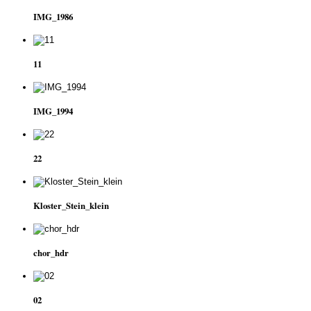
IMG_1986
11
IMG_1994
22
Kloster_Stein_klein
chor_hdr
02