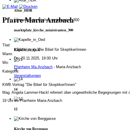
Altar_HDR
Pfarre Maria Anzbach
marktplatz_kirche_ministranten_300
Titel:
Kapelle_in_Oed
KBW Vortrag "Die Bibel für Skeptiker/innen
Wann:
Do, 20.11.2025, 19:00 Uhr
Wo:
Pfarrheim Ma.Anzbach
- Maria Anzbach
21
Kategorie:
Veranstaltungen
KWB Vortrag "Die Bibel für Skeptiker/Innen"
14
Mag. Angela Lammer-Hackl referiert über ungewöhnliche Begegnungen mit d
19 Uhr im Pfarrheim Maria Anzbach
12
Kirche von Berggasse