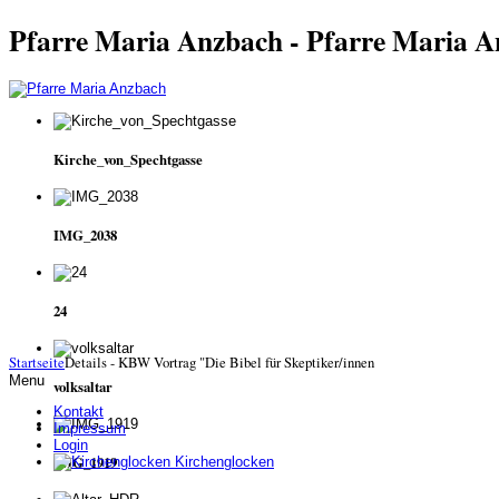
Pfarre Maria Anzbach - Pfarre Maria 
Kirche_von_Spechtgasse
IMG_2038
24
Startseite
Details - KBW Vortrag "Die Bibel für Skeptiker/innen
Menu
volksaltar
Kontakt
Impressum
Login
IMG_1919
Kirchenglocken