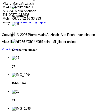
Pfarre Maria Anzbach
Marktplatz 5
A-3034 Maria Anzbach
Tel. 02772 / 52496
volksaltar_1
Mobil: 0676 / 82 66 33 233
e-mail:
mariaanzbach@dsp.at
01
Copyright © 2026 Pfarre Maria Anzbach. Alle Rechte vorbehalten.
Aktuell sind 2831 Gäste und keine Mitglieder online
Zum Anfang
Kirche von Sueden
27
IMG_1904
23