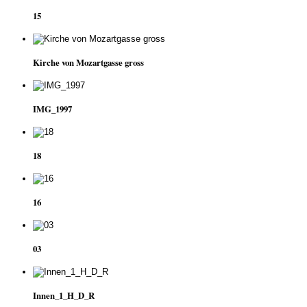
15
Kirche von Mozartgasse gross
IMG_1997
18
16
03
Innen_1_H_D_R