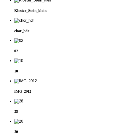
Kloster_Stein_klein
chor_hdr
02
10
IMG_2012
28
20