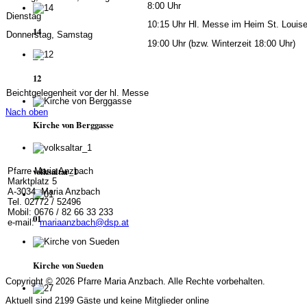
8:00 Uhr
Dienstag
10:15 Uhr Hl. Messe im Heim St. Louis
14
Donnerstag, Samstag
19:00 Uhr (bzw. Winterzeit 18:00 Uhr)
12
Beichtgelegenheit vor der hl. Messe
Nach oben
Kirche von Berggasse
volksaltar_1
Pfarre Maria Anzbach
Marktplatz 5
A-3034 Maria Anzbach
Tel. 02772 / 52496
Mobil: 0676 / 82 66 33 233
01
e-mail:
mariaanzbach@dsp.at
Kirche von Sueden
Copyright © 2026 Pfarre Maria Anzbach. Alle Rechte vorbehalten.
Aktuell sind 2199 Gäste und keine Mitglieder online