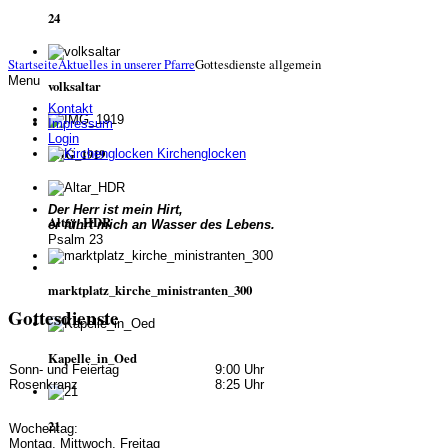
24
Startseite
Aktuelles in unserer Pfarre
Gottesdienste allgemein
Menu
volksaltar
Kontakt
Impressum
Login
IMG_1919
Kirchenglocken
Der Herr ist mein Hirt,
Altar_HDR
er führt mich an Wasser des Lebens.
Psalm 23
marktplatz_kirche_ministranten_300
Gottesdienste
Kapelle_in_Oed
Sonn- und Feiertag
9:00 Uhr
Rosenkranz
8:25 Uhr
21
Wochentag:
Montag, Mittwoch, Freitag