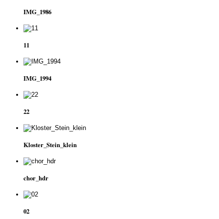
IMG_1986
11
IMG_1994
22
Kloster_Stein_klein
chor_hdr
02