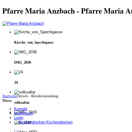
Pfarre Maria Anzbach - Pfarre Maria 
Kirche_von_Spechtgasse
IMG_2038
24
Startseite
Details - Kleidersammlung
Menu
volksaltar
Kontakt
Impressum
Login
IMG_1919
Kirchenglocken