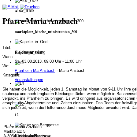
Altar_HDR
Pfarre Maria Anzbach
marktplatz_kirche_ministranten_300
Titel:
Kapelle_in_Oed
Kleidersammlung
Wann:
Sa, 03.08.2013, 09:00 Uhr - 11:00 Uhr
Wo:
Pfarrheim Ma.Anzbach
- Maria Anzbach
21
Kategorie:
Veranstaltungen
Sie haben die Möglichkeit, jeden 1. Samstag im Monat von 9-11 Uhr Ihre ge
14
sauberen und noch tragbaren Kleidungsstücke, wenn möglich in Bananensc
verpackt, ins Pfarrheim zu bringen. Es wird dringend aus organisatorischen
ersucht, die Abgabetermine und -Zeiten einzuhalten. Das Team der freiwillige
sich jederzeit, wenn die Helferrunde durch neue Mitglieder erweitert wird. D
12
Pfarre Maria Anzbach
Marktplatz 5
Kirche von Berggasse
A-3034 Maria Anzbach