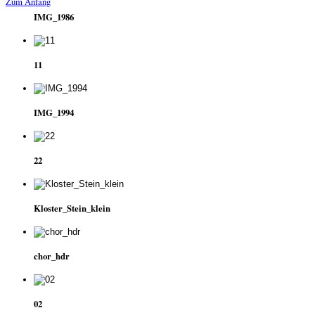
Zum Anfang
IMG_1986
11
IMG_1994
22
Kloster_Stein_klein
chor_hdr
02