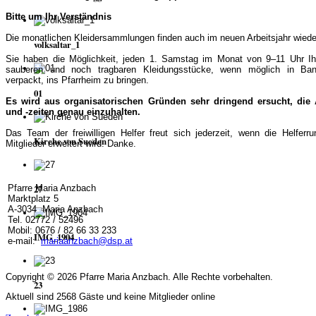
Bitte um Ihr Verständnis
Die monatlichen Kleidersammlungen finden auch im neuen Arbeitsjahr wieder
volksaltar_1
Sie haben die Möglichkeit, jeden 1. Samstag im Monat von 9–11 Uhr Ih
sauberen und noch tragbaren Kleidungsstücke, wenn möglich in Ban
verpackt, ins Pfarrheim zu bringen.
01
Es wird aus organisatorischen Gründen sehr dringend ersucht, die
und -zeiten genau einzuhalten.
Das Team der freiwilligen Helfer freut sich jederzeit, wenn die Helferr
Kirche von Sueden
Mitglieder erweitert wird. Danke.
27
Pfarre Maria Anzbach
Marktplatz 5
A-3034 Maria Anzbach
Tel. 02772 / 52496
Mobil: 0676 / 82 66 33 233
IMG_1904
e-mail:
mariaanzbach@dsp.at
Copyright © 2026 Pfarre Maria Anzbach. Alle Rechte vorbehalten.
23
Aktuell sind 2568 Gäste und keine Mitglieder online