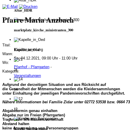
Altar_HDR
Pfarre Maria Anzbach
marktplatz_kirche_ministranten_300
Titel:
Kapelle_in_Oed
Kleidersammlung
Wann:
Sa, 04.12.2021, 09:00 Uhr - 11:00 Uhr
Wo:
Pfarrhof - Pfarrgarten
-
21
Kategorie:
Veranstaltungen
Aufgrund der derzeitigen Situation und aus Rücksicht auf
14
die Gesundheit der Mitmenschen werden die Kleidersammlungen
unter Einhaltung der jeweiligen Pandemievorschriften durchgeführt.
Nähere Informationen bei Familie Zidar unter 02772 53538 bzw. 0664 7
12
Abgabetermin genau einhalten
Abgabe nur im Freien (Pfarrgarten)
Tragen von MN-Masken vorteilhaft
Abstand halten
keine Ansammlung von Personengruppen
Kirche von Berggasse