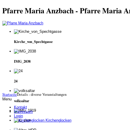
Pfarre Maria Anzbach - Pfarre Maria 
Kirche_von_Spechtgasse
IMG_2038
24
Startseite
Details - diverse Veranstaltungen
Menu
volksaltar
Kontakt
Impressum
Login
IMG_1919
Kirchenglocken