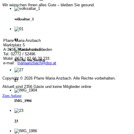
Wir wünschen Ihnen alles Gute – bleiben Sie gesund.
volksaltar_1
01
Pfarre Maria Anzbach
Marktplatz 5
A-3034 Maria Anzbach
Tel. 02772 / 52496
Mobil: 0676 / 82 66 33 233
Kirche von Sueden
e-mail:
mariaanzbach@dsp.at
Copyright © 2026 Pfarre Maria Anzbach. Alle Rechte vorbehalten.
27
Aktuell sind 2356 Gäste und keine Mitglieder online
Zum Anfang
IMG_1904
23