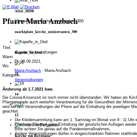
Altar_HDR
Pfarre Maria Anzbach
marktplatz_kirche_ministranten_300
Titel:
Kapelle_in_Oed
diverse Veranstaltungen
Wann:
Di, 28.09.2021,
Wo:
Maria Anzbach
- Maria Anzbach
21
Kategorie:
Veranstaltungen
Änderung ab 1.7.2021 baw.
14
Die Corona-Krisenzeit ist noch immer nicht überstanden. Wir haben als Kir
Pfarrgemeinde auch weiterhin Verantwortung für die Gesundheit der Mitmen
wird bei den Veranstaltungen der Pfarre auf die Einhaltung der jeweiligen
geachtet.
12
Die Kleidersammlung kann am 1. Samstag im Monat von 9 - 11 Uhr 
Pfarrheim/Pfarrhof unter Einhaltung
der gesetzlichen Auflagen wieder
Bitte achten Sie genau auf die Pandemiemaßnahmen
.
Andere Veranstaltungen dürfen in eingeschränkten Rahmen stattfinde
Kirche von Berggasse