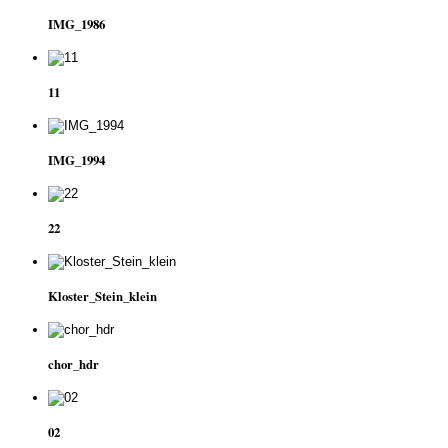
IMG_1986
11
IMG_1994
22
Kloster_Stein_klein
chor_hdr
02