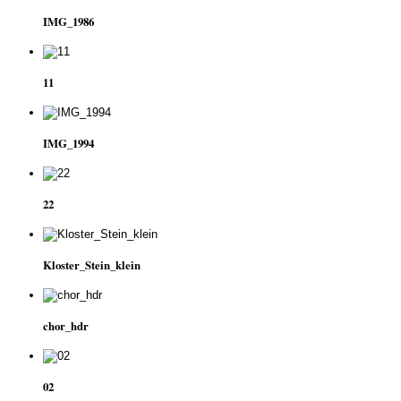
IMG_1986
11
IMG_1994
22
Kloster_Stein_klein
chor_hdr
02