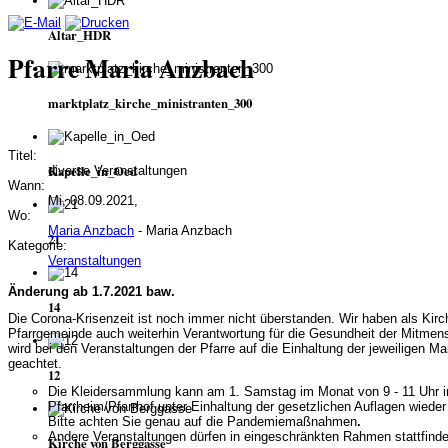
Altar_HDR
Pfarre Maria Anzbach
marktplatz_kirche_ministranten_300
Titel:
Kapelle_in_Oed
diverse Veranstaltungen
Wann:
Mi, 08.09.2021,
Wo:
Maria Anzbach
- Maria Anzbach
21
Kategorie:
Veranstaltungen
Änderung ab 1.7.2021 baw.
14
Die Corona-Krisenzeit ist noch immer nicht überstanden. Wir haben als Kir
Pfarrgemeinde auch weiterhin Verantwortung für die Gesundheit der Mitmen
wird bei den Veranstaltungen der Pfarre auf die Einhaltung der jeweiligen
geachtet.
12
Die Kleidersammlung kann am 1. Samstag im Monat von 9 - 11 Uhr 
Pfarrheim/Pfarrhof unter Einhaltung
der gesetzlichen Auflagen wieder
Bitte achten Sie genau auf die Pandemiemaßnahmen
.
Andere Veranstaltungen dürfen in eingeschränkten Rahmen stattfinde
Kirche von Berggasse