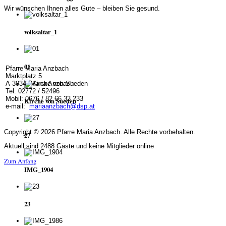
Wir wünschen Ihnen alles Gute – bleiben Sie gesund.
volksaltar_1
01
Pfarre Maria Anzbach
Marktplatz 5
A-3034 Maria Anzbach
Tel. 02772 / 52496
Mobil: 0676 / 82 66 33 233
Kirche von Sueden
e-mail:
mariaanzbach@dsp.at
Copyright © 2026 Pfarre Maria Anzbach. Alle Rechte vorbehalten.
27
Aktuell sind 2488 Gäste und keine Mitglieder online
Zum Anfang
IMG_1904
23