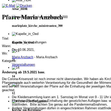
Altar_HDR
Pfarre Maria Anzbach
marktplatz_kirche_ministranten_300
Titel:
Kapelle_in_Oed
diverse Veranstaltungen
Wann:
Do, 10.06.2021,
Wo:
Maria Anzbach
- Maria Anzbach
21
Kategorie:
Veranstaltungen
Änderung ab 19.5.2021 baw.
14
Die Corona-Krisenzeit ist noch immer nicht überstanden. Wir haben als Kir
Pfarrgemeinde auch weiterhin Verantwortung für die Gesundheit der Mitmen
wird bei den Veranstaltungen der Pfarre auf die Einhaltung der jeweiligen
geachtet.
12
Die Kleidersammlung kann am 1. Samstag im Monat von 9 - 11 Uhr 
Pfarrheim/Pfarrhof unter Einhaltung
der gesetzlichen Auflagen baw. w
stattfinden.
Bitte achten Sie genau auf die Pandemiemaßnahmen
.
Andere Veranstaltungen dürfen in eingeschränkten Rahmen stattfinde
Kirche von Berggasse