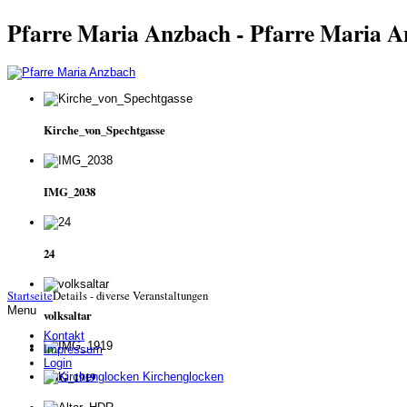
Pfarre Maria Anzbach - Pfarre Maria 
Kirche_von_Spechtgasse
IMG_2038
24
Startseite
Details - diverse Veranstaltungen
Menu
volksaltar
Kontakt
Impressum
Login
IMG_1919
Kirchenglocken