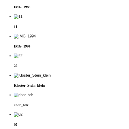
IMG_1986
11
IMG_1994
22
Kloster_Stein_klein
chor_hdr
02