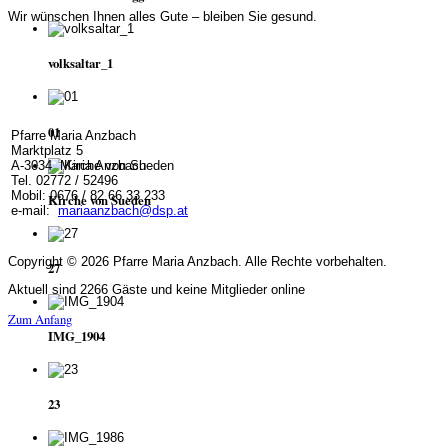
Wir wünschen Ihnen alles Gute – bleiben Sie gesund.
volksaltar_1
01
Pfarre Maria Anzbach
Marktplatz 5
A-3034 Maria Anzbach
Tel. 02772 / 52496
Mobil: 0676 / 82 66 33 233
Kirche von Sueden
e-mail:
mariaanzbach@dsp.at
Copyright © 2026 Pfarre Maria Anzbach. Alle Rechte vorbehalten.
27
Aktuell sind 2266 Gäste und keine Mitglieder online
Zum Anfang
IMG_1904
23