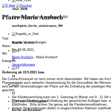
Altar_HDR
Pfarre Maria Anzbach
marktplatz_kirche_ministranten_300
Titel:
Kapelle_in_Oed
diverse Veranstaltungen
Wann:
Do, 03.06.2021,
Wo:
Maria Anzbach
- Maria Anzbach
21
Kategorie:
Veranstaltungen
Änderung ab 19.5.2021 baw.
14
Die Corona-Krisenzeit ist noch immer nicht überstanden. Wir haben als Kir
Pfarrgemeinde auch weiterhin Verantwortung für die Gesundheit der Mitmen
wird bei den Veranstaltungen der Pfarre auf die Einhaltung der jeweiligen
geachtet.
12
Die Kleidersammlung kann am 1. Samstag im Monat von 9 - 11 Uhr 
Pfarrheim/Pfarrhof unter Einhaltung
der gesetzlichen Auflagen baw. w
stattfinden.
Bitte achten Sie genau auf die Pandemiemaßnahmen
.
Andere Veranstaltungen dürfen in eingeschränkten Rahmen stattfinde
Kirche von Berggasse