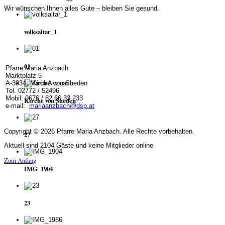
Wir wünschen Ihnen alles Gute – bleiben Sie gesund.
volksaltar_1
01
Pfarre Maria Anzbach
Marktplatz 5
A-3034 Maria Anzbach
Tel. 02772 / 52496
Mobil: 0676 / 82 66 33 233
Kirche von Sueden
e-mail:
mariaanzbach@dsp.at
Copyright © 2026 Pfarre Maria Anzbach. Alle Rechte vorbehalten.
27
Aktuell sind 2104 Gäste und keine Mitglieder online
Zum Anfang
IMG_1904
23