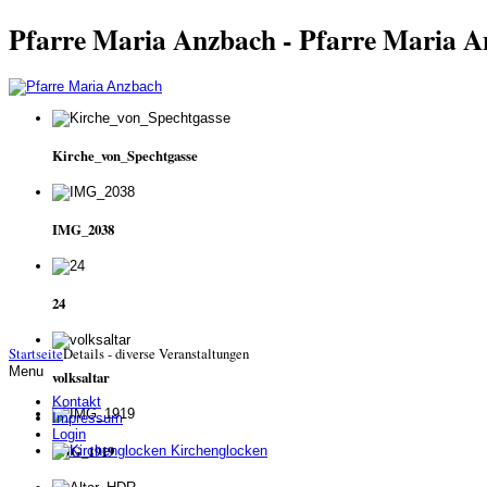
Pfarre Maria Anzbach - Pfarre Maria 
Kirche_von_Spechtgasse
IMG_2038
24
Startseite
Details - diverse Veranstaltungen
Menu
volksaltar
Kontakt
Impressum
Login
IMG_1919
Kirchenglocken