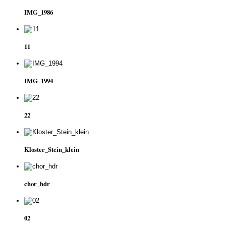
IMG_1986
11
IMG_1994
22
Kloster_Stein_klein
chor_hdr
02