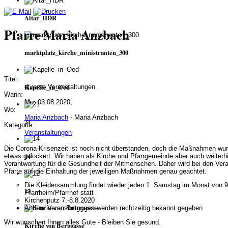
Altar_HDR
Pfarre Maria Anzbach
marktplatz_kirche_ministranten_300
Titel:
Kapelle_in_Oed
diverse Veranstaltungen
Wann:
Mo, 03.08.2020,
Wo:
Maria Anzbach
- Maria Anzbach
21
Kategorie:
Veranstaltungen
Die Corona-Krisenzeit ist noch nicht überstanden, doch die Maßnahmen wur
14
etwas gelockert. Wir haben als Kirche und Pfarrgemeinde aber auch weiterh
Verantwortung für die Gesundheit der Mitmenschen. Daher wird bei den Vera
Pfarre auf die Einhaltung der jeweiligen Maßnahmen genau geachtet.
Die Kleidersammlung findet wieder jeden 1. Samstag im Monat von 9
12
Pfarrheim/Pfarrhof statt
Kirchenputz 7.-8.8.2020
Andere Veranstaltungen werden rechtzeitig bekannt gegeben
Wir wünschen Ihnen alles Gute - Bleiben Sie gesund.
Kirche von Berggasse