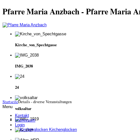
Pfarre Maria Anzbach - Pfarre Maria 
Kirche_von_Spechtgasse
IMG_2038
24
Startseite
Details - diverse Veranstaltungen
Menu
volksaltar
Kontakt
Impressum
Login
IMG_1919
Kirchenglocken