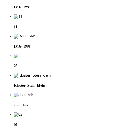
IMG_1986
11
IMG_1994
22
Kloster_Stein_klein
chor_hdr
02