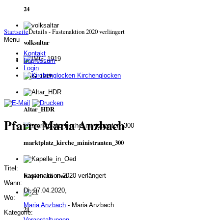
24
Startseite
Details - Fastenaktion 2020 verlängert
Menu
volksaltar
Kontakt
Impressum
Login
IMG_1919
Kirchenglocken
Altar_HDR
Pfarre Maria Anzbach
marktplatz_kirche_ministranten_300
Titel:
Kapelle_in_Oed
Fastenaktion 2020 verlängert
Wann:
Di, 07.04.2020,
Wo:
Maria Anzbach
- Maria Anzbach
21
Kategorie:
Veranstaltungen