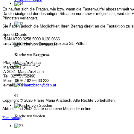
Es häufen sich die Fragen, wie bzw. wann die Fastenwürfel abgesammelt w
14
Da dies aufgrund der derzeitigen Situation nur schwer möglich ist, wird die 
Pfingsten verlängert.
Sie haben jedoch die Möglichkeit Ihren Beitrag direkt an die Fastaktion zu 
12
Spendenkonto
IBAN AT90 3258 5000 0120 0666
Empfänger: Fastenaktion der Diözese St. Pölten
Kirche von Berggasse
Pfarre Maria Anzbach
Marktplatz 5
A-3034 Maria Anzbach
volksaltar_1
Tel. 02772 / 52496
Mobil: 0676 / 82 66 33 233
e-mail:
mariaanzbach@dsp.at
01
Copyright © 2026 Pfarre Maria Anzbach. Alle Rechte vorbehalten.
Aktuell sind 2542 Gäste und keine Mitglieder online
Kirche von Sueden
Zum Anfang