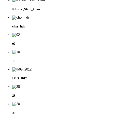
Kloster_Stein_klein
chor_hdr
02
10
IMG_2012
28
20