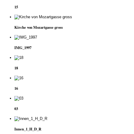
15
Kirche von Mozartgasse gross
IMG_1997
18
16
03
Innen_1_H_D_R