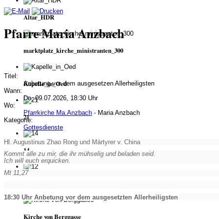
Altar_HDR
Pfarre Maria Anzbach
marktplatz_kirche_ministranten_300
Titel:
Kapelle_in_Oed
Anbetung vor dem ausgesetzen Allerheiligsten
Wann:
Do, 09.07.2026, 18:30 Uhr
Wo:
Pfarrkirche Ma.Anzbach
- Maria Anzbach
21
Kategorie:
Gottesdienste
Hl. Augustinus Zhao Rong und Märtyrer v. China
14
Kommt alle zu mir, die ihr mühselig und beladen seid.
Ich will euch erquicken.
Mt 11,27
12
18:30 Uhr Anbetung vor dem ausgesetzten Allerheiligsten
Kirche von Berggasse