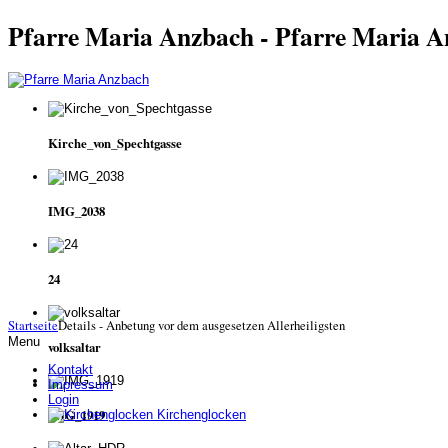
Pfarre Maria Anzbach - Pfarre Maria 
Kirche_von_Spechtgasse
IMG_2038
24
Startseite
Details - Anbetung vor dem ausgesetzen Allerheiligsten
Menu
volksaltar
Kontakt
Impressum
Login
IMG_1919
Kirchenglocken