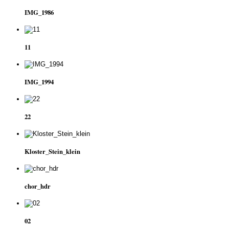
IMG_1986
11
IMG_1994
22
Kloster_Stein_klein
chor_hdr
02