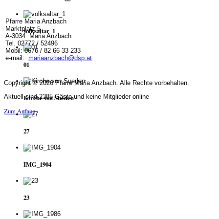
Pfarre Maria Anzbach
Marktplatz 5
volksaltar_1
A-3034 Maria Anzbach
Tel. 02772 / 52496
Mobil: 0676 / 82 66 33 233
e-mail:
mariaanzbach@dsp.at
01
Copyright © 2026 Pfarre Maria Anzbach. Alle Rechte vorbehalten.
Aktuell sind 2385 Gäste und keine Mitglieder online
Kirche von Sueden
Zum Anfang
27
IMG_1904
23