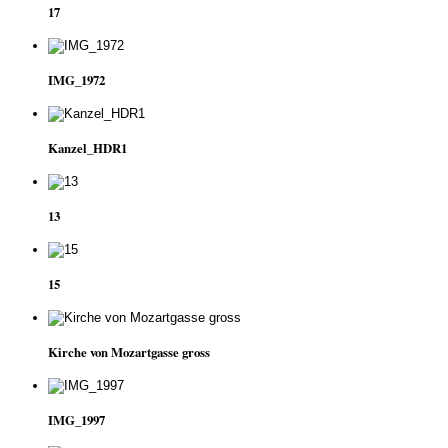
17
IMG_1972
Kanzel_HDR1
13
15
Kirche von Mozartgasse gross
IMG_1997