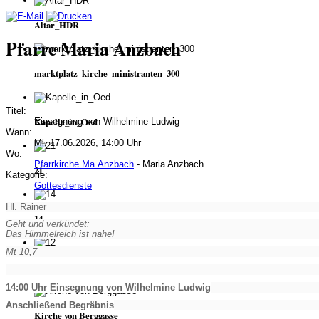
Altar_HDR
Pfarre Maria Anzbach
marktplatz_kirche_ministranten_300
Titel:
Kapelle_in_Oed
Einsegnung von Wilhelmine Ludwig
Wann:
Mi, 17.06.2026, 14:00 Uhr
Wo:
Pfarrkirche Ma.Anzbach
- Maria Anzbach
21
Kategorie:
Gottesdienste
Hl. Rainer
14
Geht und verkündet:
Das Himmelreich ist nahe!
Mt 10,7
12
14:00 Uhr Einsegnung von Wilhelmine Ludwig
Anschließend Begräbnis
Kirche von Berggasse