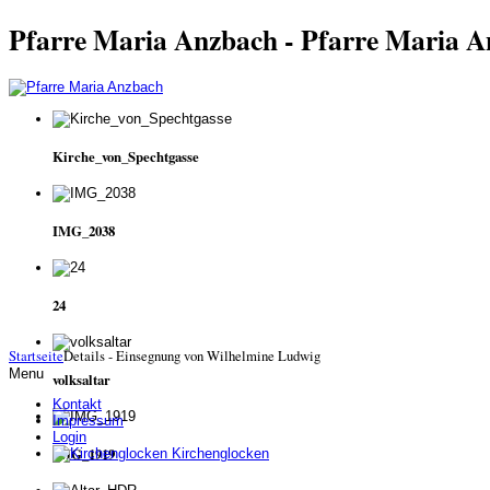
Pfarre Maria Anzbach - Pfarre Maria 
Kirche_von_Spechtgasse
IMG_2038
24
Startseite
Details - Einsegnung von Wilhelmine Ludwig
Menu
volksaltar
Kontakt
Impressum
Login
IMG_1919
Kirchenglocken