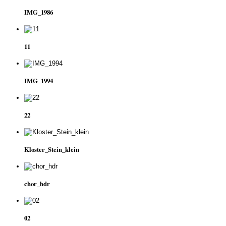
IMG_1986
11
IMG_1994
22
Kloster_Stein_klein
chor_hdr
02