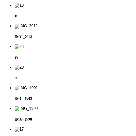
10
IMG_2012
28
20
IMG_1902
IMG_1990