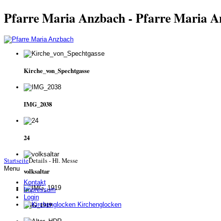
Pfarre Maria Anzbach - Pfarre Maria 
Kirche_von_Spechtgasse
IMG_2038
24
Startseite
Details - Hl. Messe
Menu
volksaltar
Kontakt
Impressum
Login
IMG_1919
Kirchenglocken