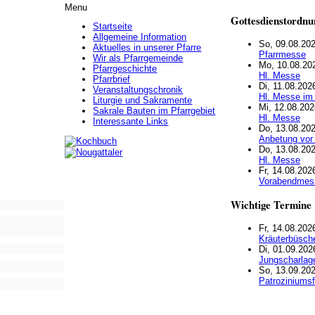
Menu
Gottesdienstordnu
Startseite
Allgemeine Information
So, 09.08.202
Aktuelles in unserer Pfarre
Pfarrmesse
Wir als Pfarrgemeinde
Mo, 10.08.202
Pfarrgeschichte
Hl. Messe
Pfarrbrief
Di, 11.08.202
Veranstaltungschronik
Hl. Messe im
Liturgie und Sakramente
Mi, 12.08.202
Sakrale Bauten im Pfarrgebiet
Hl. Messe
Interessante Links
Do, 13.08.202
Anbetung vor
Do, 13.08.202
Hl. Messe
Fr, 14.08.202
Vorabendmes
Wichtige Termine
Fr, 14.08.202
Kräuterbüsche
Di, 01.09.202
Jungscharlag
So, 13.09.202
Patroziniumsf