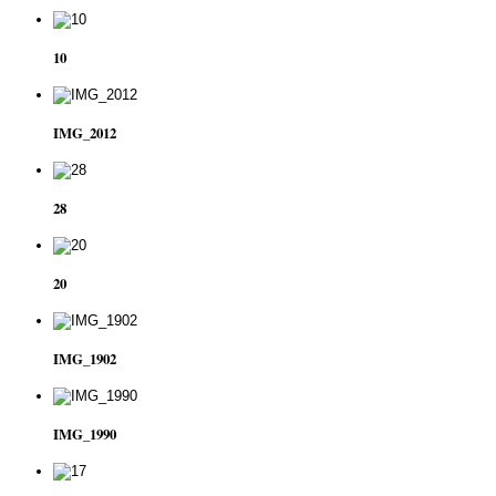
10
IMG_2012
28
20
IMG_1902
IMG_1990