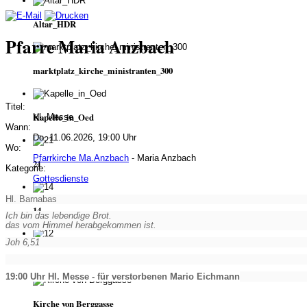
Altar_HDR
Pfarre Maria Anzbach
marktplatz_kirche_ministranten_300
Titel:
Kapelle_in_Oed
Hl. Messe
Wann:
Do, 11.06.2026, 19:00 Uhr
Wo:
Pfarrkirche Ma.Anzbach
- Maria Anzbach
21
Kategorie:
Gottesdienste
Hl. Barnabas
14
Ich bin das lebendige Brot.
das vom Himmel herabgekommen ist.
Joh 6,51
12
19:00 Uhr Hl. Messe - für verstorbenen Mario Eichmann
Kirche von Berggasse