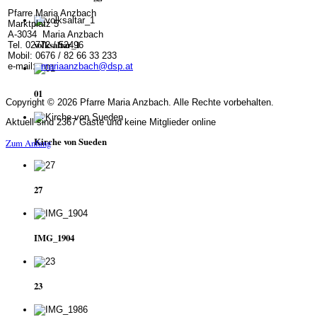
Pfarre Maria Anzbach
Marktplatz 5
A-3034 Maria Anzbach
volksaltar_1
Tel. 02772 / 52496
Mobil: 0676 / 82 66 33 233
e-mail:
mariaanzbach@dsp.at
01
Copyright © 2026 Pfarre Maria Anzbach. Alle Rechte vorbehalten.
Aktuell sind 2367 Gäste und keine Mitglieder online
Kirche von Sueden
Zum Anfang
27
IMG_1904
23