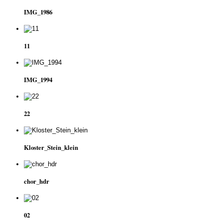
IMG_1986
11
IMG_1994
22
Kloster_Stein_klein
chor_hdr
02