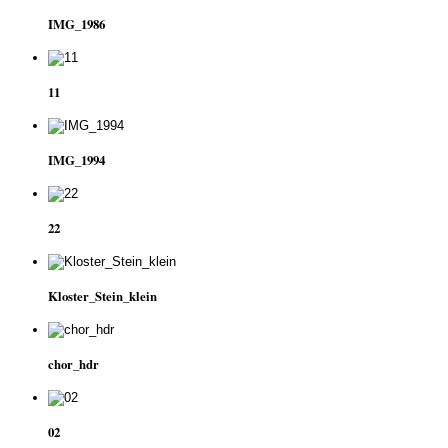
IMG_1986
11
IMG_1994
22
Kloster_Stein_klein
chor_hdr
02