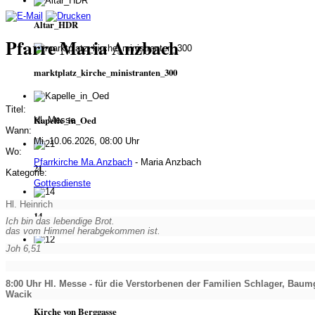
Altar_HDR
Pfarre Maria Anzbach
marktplatz_kirche_ministranten_300
Titel:
Kapelle_in_Oed
Hl. Messe
Wann:
Mi, 10.06.2026, 08:00 Uhr
Wo:
Pfarrkirche Ma.Anzbach
- Maria Anzbach
21
Kategorie:
Gottesdienste
Hl. Heinrich
14
Ich bin das lebendige Brot.
das vom Himmel herabgekommen ist.
Joh 6,51
12
8:00 Uhr Hl. Messe - für die Verstorbenen der Familien Schlager, Baum
Wacik
Kirche von Berggasse