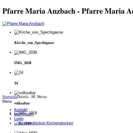
Pfarre Maria Anzbach - Pfarre Maria 
Kirche_von_Spechtgasse
IMG_2038
24
Startseite
Details - Hl. Messe
Menu
volksaltar
Kontakt
Impressum
Login
IMG_1919
Kirchenglocken