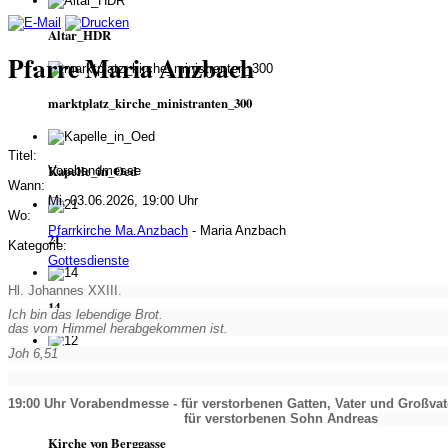
Altar_HDR
Pfarre Maria Anzbach
marktplatz_kirche_ministranten_300
Titel:
Kapelle_in_Oed
Vorabendmesse
Wann:
Mi, 03.06.2026, 19:00 Uhr
Wo:
Pfarrkirche Ma.Anzbach
- Maria Anzbach
21
Kategorie:
Gottesdienste
Hl. Johannes XXIII.
14
Ich bin das lebendige Brot.
das vom Himmel herabgekommen ist.
Joh 6,51
12
19:00 Uhr Vorabendmesse - für verstorbenen Gatten, Vater und Großvat
für verstorbenen Sohn Andreas
Kirche von Berggasse