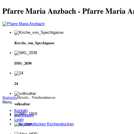
Pfarre Maria Anzbach - Pfarre Maria 
Kirche_von_Spechtgasse
IMG_2038
24
Startseite
Details - Vorabendmesse
Menu
volksaltar
Kontakt
Impressum
Login
IMG_1919
Kirchenglocken