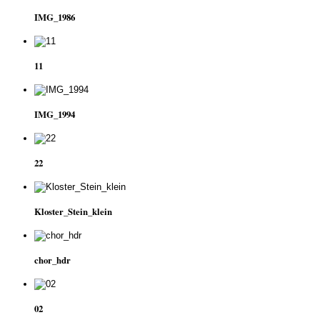
IMG_1986
11
IMG_1994
22
Kloster_Stein_klein
chor_hdr
02