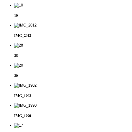
10
IMG_2012
28
20
IMG_1902
IMG_1990