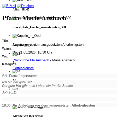
Altar_HDR
Pfarre Maria Anzbach
marktplatz_kirche_ministranten_300
Titel:
Kapelle_in_Oed
Anbetung vor dem ausgesetzten Allerheiligsten
Wann:
Do, 21.05.2026, 18:30 Uhr
Wo:
Pfarrkirche Ma.Anzbach
- Maria Anzbach
21
Kategorie:
Gottesdienste
Sel. Franz Jägerstätter
14
Ich bin der gute Hirt.
Der gute Hirt gibt sein Leben hin für die Schafe.
Joh 10,11
12
18:30 Uhr Anbetung vor dem ausgesetzten Allerheiligsten
Kirche von Berggasse