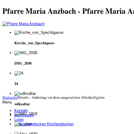
Pfarre Maria Anzbach - Pfarre Maria 
Kirche_von_Spechtgasse
IMG_2038
24
Startseite
Details - Anbetung vor dem ausgesetzten Allerheiligsten
Menu
volksaltar
Kontakt
Impressum
Login
IMG_1919
Kirchenglocken