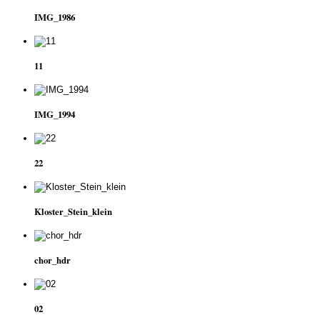
IMG_1986
11
IMG_1994
22
Kloster_Stein_klein
chor_hdr
02