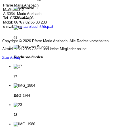
Pfarre Maria Anzbach
Marktplatz 5
A-3034 Maria Anzbach
volksaltar_1
Tel. 02772 / 52496
Mobil: 0676 / 82 66 33 233
e-mail:
mariaanzbach@dsp.at
01
Copyright © 2026 Pfarre Maria Anzbach. Alle Rechte vorbehalten.
Aktuell sind 2093 Gäste und keine Mitglieder online
Kirche von Sueden
Zum Anfang
27
IMG_1904
23