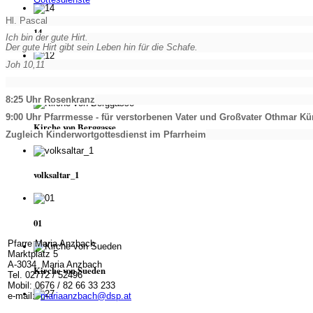
Hl. Pascal
14
Ich bin der gute Hirt.
Der gute Hirt gibt sein Leben hin für die Schafe.
Joh 10,11
12
8:25 Uhr Rosenkranz
9:00 Uhr Pfarrmesse - für verstorbenen Vater und Großvater Othmar Kü
Kirche von Berggasse
Zugleich Kinderwortgottesdienst im Pfarrheim
volksaltar_1
01
Pfarre Maria Anzbach
Marktplatz 5
A-3034 Maria Anzbach
Kirche von Sueden
Tel. 02772 / 52496
Mobil: 0676 / 82 66 33 233
e-mail:
mariaanzbach@dsp.at