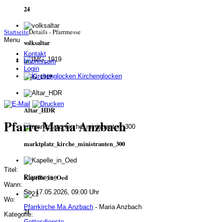
24
Startseite
Details - Pfarrmesse
Menu
volksaltar
Kontakt
Impressum
Login
IMG_1919
Kirchenglocken
Altar_HDR
Pfarre Maria Anzbach
marktplatz_kirche_ministranten_300
Titel:
Kapelle_in_Oed
Pfarrmesse
Wann:
So, 17.05.2026, 09:00 Uhr
Wo:
Pfarrkirche Ma.Anzbach
- Maria Anzbach
21
Kategorie:
Gottesdienste