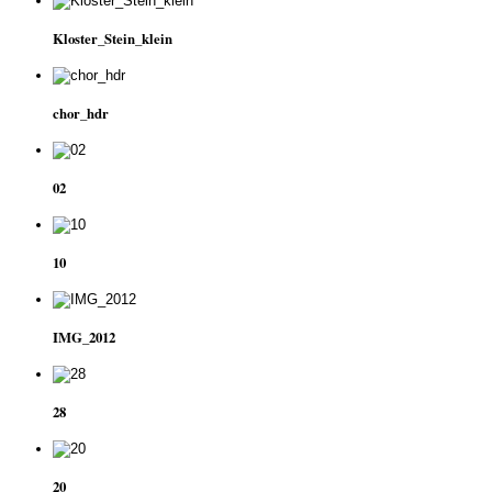
Kloster_Stein_klein
chor_hdr
02
10
IMG_2012
28
20