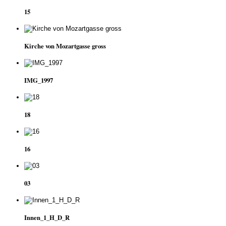
15
Kirche von Mozartgasse gross
IMG_1997
18
16
03
Innen_1_H_D_R