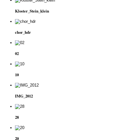
Kloster_Stein_klein
chor_hdr
02
10
IMG_2012
28
20