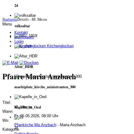
24
Startseite
Details - Hl. Messe
Menu
volksaltar
Kontakt
Impressum
Login
IMG_1919
Kirchenglocken
Altar_HDR
Pfarre Maria Anzbach
marktplatz_kirche_ministranten_300
Titel:
Kapelle_in_Oed
Hl. Messe
Wann:
Fr, 15.05.2026, 08:00 Uhr
Wo:
Pfarrkirche Ma.Anzbach
- Maria Anzbach
21
Kategorie:
Gottesdienste