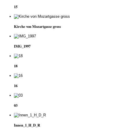
15
Kirche von Mozartgasse gross
IMG_1997
18
16
03
Innen_1_H_D_R