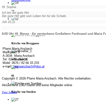
Hl. Sophia
14
Ich bin der gute Hirt.
Der gute Hirt gibt sein Leben hin für die Schafe.
Joh 10,11
12
8:00 Uhr Hl. Messe - für verstorbene Großeltern Ferdinand und Maria 
Kirche von Berggasse
Pfarre Maria Anzbach
Marktplatz 5
A-3034 Maria Anzbach
volksaltar_1
Tel. 02772 / 52496
Mobil: 0676 / 82 66 33 233
e-mail:
mariaanzbach@dsp.at
01
Copyright © 2026 Pfarre Maria Anzbach. Alle Rechte vorbehalten.
Aktuell sind 2363 Gäste und keine Mitglieder online
Kirche von Sueden
Zum Anfang