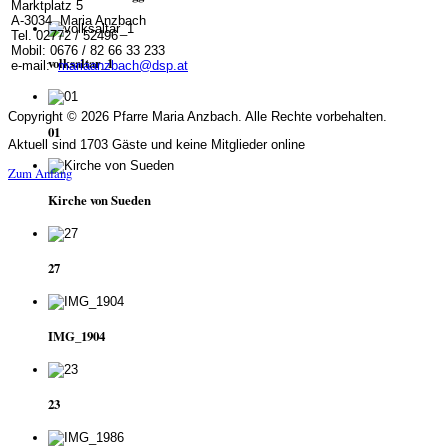
Marktplatz 5
A-3034 Maria Anzbach
Tel. 02772 / 52496
Mobil: 0676 / 82 66 33 233
volksaltar_1
e-mail:
mariaanzbach@dsp.at
Copyright © 2026 Pfarre Maria Anzbach. Alle Rechte vorbehalten.
01
Aktuell sind 1703 Gäste und keine Mitglieder online
Zum Anfang
Kirche von Sueden
27
IMG_1904
23