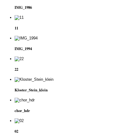
IMG_1986
11
IMG_1994
22
Kloster_Stein_klein
chor_hdr
02