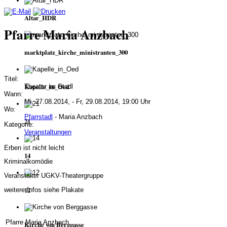
Altar_HDR
Pfarre Maria Anzbach
marktplatz_kirche_ministranten_300
Titel:
Kapelle_in_Oed
Theater im Stadl
Wann:
Mi, 27.08.2014, - Fr, 29.08.2014, 19:00 Uhr
Wo:
Pfarrstadl
- Maria Anzbach
21
Kategorie:
Veranstaltungen
Erben ist nicht leicht
14
Kriminalkomödie
Veranstalter UGKV-Theatergruppe
12
weitere Infos siehe Plakate
Pfarre Maria Anzbach
Kirche von Berggasse