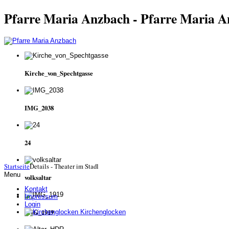
Pfarre Maria Anzbach - Pfarre Maria 
Kirche_von_Spechtgasse
IMG_2038
24
Startseite
Details - Theater im Stadl
Menu
volksaltar
Kontakt
Impressum
Login
IMG_1919
Kirchenglocken