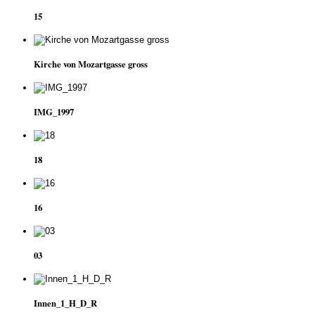
15
Kirche von Mozartgasse gross
IMG_1997
18
16
03
Innen_1_H_D_R