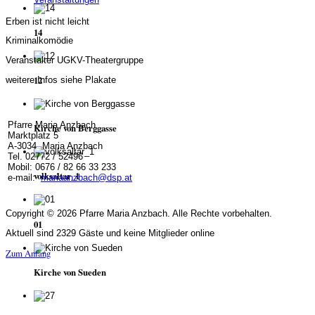
Erben ist nicht leicht
14
Kriminalkomödie
Veranstalter UGKV-Theatergruppe
12
weitere Infos siehe Plakate
Pfarre Maria Anzbach
Kirche von Berggasse
Marktplatz 5
A-3034 Maria Anzbach
Tel. 02772 / 52496
Mobil: 0676 / 82 66 33 233
volksaltar_1
e-mail:
mariaanzbach@dsp.at
Copyright © 2026 Pfarre Maria Anzbach. Alle Rechte vorbehalten.
01
Aktuell sind 2329 Gäste und keine Mitglieder online
Zum Anfang
Kirche von Sueden