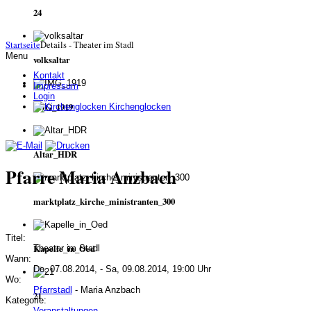
24
Startseite
Details - Theater im Stadl
Menu
volksaltar
Kontakt
Impressum
Login
IMG_1919
Kirchenglocken
Altar_HDR
Pfarre Maria Anzbach
marktplatz_kirche_ministranten_300
Titel:
Kapelle_in_Oed
Theater im Stadl
Wann:
Do, 07.08.2014, - Sa, 09.08.2014, 19:00 Uhr
Wo:
Pfarrstadl
- Maria Anzbach
21
Kategorie:
Veranstaltungen