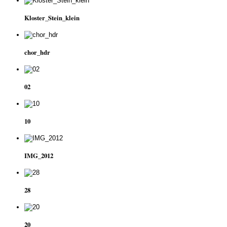
Kloster_Stein_klein
chor_hdr
02
10
IMG_2012
28
20