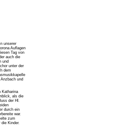
n unserer
Corona Auflagen
diesen Tag von
der auch die
n und
chor unter der
ach dem
lasmusikkapelle
a Anzbach und
n Katharina
blick, als die
uss der Hl.
eiden
r durch ein
rbereite war.
ielte zum
 die Kinder.