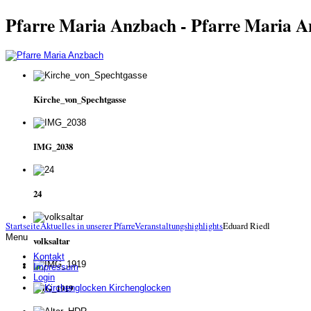
Pfarre Maria Anzbach - Pfarre Maria 
Kirche_von_Spechtgasse
IMG_2038
24
Startseite
Aktuelles in unserer Pfarre
Veranstaltungshighlights
Eduard Riedl
Menu
volksaltar
Kontakt
Impressum
Login
IMG_1919
Kirchenglocken