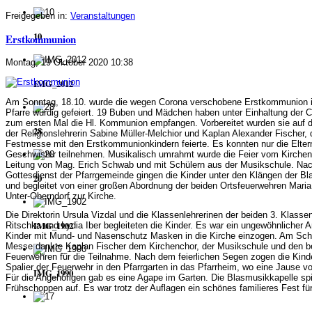
Freigegeben in:
Veranstaltungen
10
Erstkommunion
Montag, 19 Oktober 2020 10:38
IMG_2012
Am Sonntag, 18.10. wurde die wegen Corona verschobene Erstkommunion i
Pfarre würdig gefeiert. 19 Buben und Mädchen haben unter Einhaltung der 
zum ersten Mal die Hl. Kommunion empfangen. Vorbereitet wurden sie auf 
28
der Religionslehrerin Sabine Müller-Melchior und Kaplan Alexander Fischer, 
Festmesse mit den Erstkommunionkindern feierte. Es konnten nur die Elter
Geschwister teilnehmen. Musikalisch umrahmt wurde die Feier vom Kirchen
Leitung von Mag. Erich Schwab und mit Schülern aus der Musikschule. N
Gottesdienst der Pfarrgemeinde gingen die Kinder unter den Klängen der B
20
und begleitet von einer großen Abordnung der beiden Ortsfeuerwehren Mari
Unter-Oberndorf zur Kirche.
Die Direktorin Ursula Vizdal und die Klassenlehrerinen der beiden 3. Klasse
IMG_1902
Ritschka und Lydia Iber begleiteten die Kinder. Es war ein ungewöhnlicher An
Kinder mit Mund- und Nasenschutz Masken in die Kirche einzogen. Am Schl
Messe dankte Kaplan Fischer dem Kirchenchor, der Musikschule und den b
Feuerwehren für die Teilnahme. Nach dem feierlichen Segen zogen die Kinde
Spalier der Feuerwehr in den Pfarrgarten in das Pfarrheim, wo eine Jause vo
IMG_1990
Für die Angehörigen gab es eine Agape im Garten. Die Blasmusikkapelle sp
Frühschoppen auf. Es war trotz der Auflagen ein schönes familieres Fest für