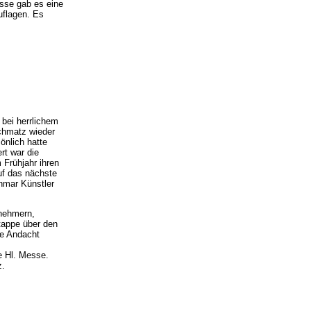
sse gab es eine
uflagen. Es
 bei herrlichem
chmatz wieder
önlich hatte
rt war die
m Frühjahr ihren
uf das nächste
thmar Künstler
lnehmern,
tappe über den
ze Andacht
e Hl. Messe.
z.