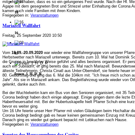
mitgeholfen haben, dass es so ein gelungenes Fest wurde. Nach der Hl. Me
Agape mit dem gesegneten Brot und Striezel unter Einhaltung der Corona A
kamen auch viele Familien mit ihren Kindern.
18
Freigegeben in:
Veranstaltungen
Mariazell Wallfahrt
16
Freitag, 25 September 2020 10:50
Vom
18.09.-20.09.2020
war wieder eine Wallfahrergruppe von unserer Pfarre
03
Herbstwetter nach Mariazell unterwegs. Bereits zum 10. Mal hat Dominik S
die Gruppe in bewährter Weise geführt und alles bestens organisiert. Er pers
auch ein Jubiläum, er ging bereits das 25. Mal nach Mariazell. Bewunderswe
älteste Teilnehmerin, Christa Cinatl aus Unter-Oberndorf, sie feierte heuer i
Innen_1_H_D_R
80. Geburtstag und ging das 6. Mal die 104km mit. "Ich freue mich schon a
Jahr". Als sie in Mariazell ankam. Das Begleitfahrzeug wurde wieder von O
gelenkt, danke auch ihm.
Bei der Wuchtelwirtin kam ein Bus von den Senioren organisiert, mit 35 Tei
Corona bedingt haben doch einige abgesagt. Einige gingen dann die lezte E
Habertheuersattel mit. Bei der Hubertuskapelle hielt Pfarrer Schuh eine kur
bevor es weiter ging.
Um 16 Uhr feierte unser Herr Pfarrer mit vielen Gläubigen beim Hochaltar di
Corona bedingt bedingt gab es heuer keinen gemeinsamen Einzug mit Kreu
Danach ging es wieder gut gelaunt bepackt mit Lebkuchen nach Hause.
Freigegeben in:
Veranstaltungen
Sonntag der Haussammlung der Caritas