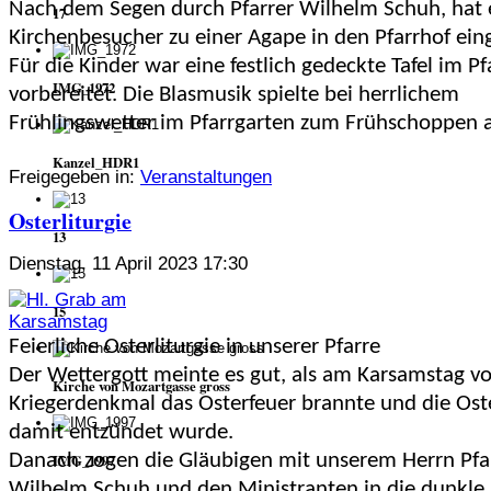
Nach dem Segen durch Pfarrer Wilhelm Schuh, hat e
17
Kirchenbesucher zu einer Agape in den Pfarrhof ein
Für die Kinder war eine festlich gedeckte Tafel im P
IMG_1972
vorbereitet. Die Blasmusik spielte bei herrlichem
Frühlingswetter im Pfarrgarten zum Frühschoppen a
Kanzel_HDR1
Freigegeben in:
Veranstaltungen
Osterliturgie
13
Dienstag, 11 April 2023 17:30
15
Feierliche Osterliturgie in unserer Pfarre
Der Wettergott meinte es gut, als am Karsamstag v
Kirche von Mozartgasse gross
Kriegerdenkmal das Osterfeuer brannte und die Ost
damit entzündet wurde.
Danach zogen die Gläubigen mit unserem Herrn Pfa
IMG_1997
Wilhelm Schuh und den Ministranten in die dunkle 