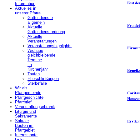
Fest de
Information
Aktuelles in
unserer Pfarre
Gottesdienste
allgemein
Fronle
Aktuelle
Gottesdienstordnung
Aktuelle
Veranstaltungen
Veranstaltungshighlights
Firmu
Wichtige
gleichbleibende
Termine
im
Kirchenjahr
Benefi
Taufen
Eheschließungen
Sterbefälle
Wir als
Caritas
Pfarrgemeinde
Pfarrgeschichte
Haussa
Pfarrbrief
Veranstaltungschronik
Liturgie und
Sakramente
Erstk
Sakrale
Bauten im
Pfarrgebiet
Interessante
Links