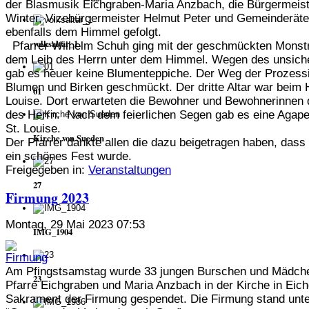
der Blasmusik Eichgraben-Maria Anzbach, die Bürgermeist
Winter, Vizebürgermeister Helmut Peter und Gemeinderät
ebenfalls dem Himmel gefolgt.
volksaltar_1
Pfarrer Wilhelm Schuh ging mit der geschmückten Monst
dem Leib des Herrn unter dem Himmel. Wegen des unsich
gab es heuer keine Blumenteppiche. Der Weg der Prozessi
Blumen und Birken geschmückt. Der dritte Altar war beim 
01
Louise. Dort erwarteten die Bewohner und Bewohnerinnen 
des Herrn. Nach dem feierlichen Segen gab es eine Agap
St. Louise.
Kirche von Sueden
Der Pfarrer dankte allen die dazu beigetragen haben, dass
ein schönes Fest wurde.
Freigegeben in:
Veranstaltungen
27
Firmung 2023
Montag, 29 Mai 2023 07:53
IMG_1904
Am Pfingstsamstag wurde 33 jungen Burschen und Mädch
23
Pfarre Eichgraben und Maria Anzbach in der Kirche in Eic
Sakrament der Firmung gespendet. Die Firmung stand unt