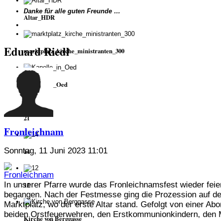
Danke für alle guten Freunde …
Altar_HDR
Eduard Riedl
marktplatz_kirche_ministranten_300
Kapelle_in_Oed
21
Fronleichnam
Sonntag, 11 Juni 2023 11:01
14
In unserer Pfarre wurde das Fronleichnamsfest wieder feier
12
begangen. Nach der Festmesse ging die Prozession auf d
Marktplatz, wo der erste Altar stand. Gefolgt von einer Ab
beiden Orstfeuerwehren, den Erstkommunionkindern, den 
Kirche von Berggasse