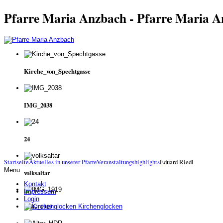
Pfarre Maria Anzbach - Pfarre Maria 
Kirche_von_Spechtgasse
IMG_2038
24
Startseite
Aktuelles in unserer Pfarre
Veranstaltungshighlights
Eduard Riedl
Menu
volksaltar
Kontakt
Impressum
Login
IMG_1919
Kirchenglocken