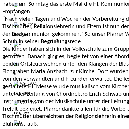
haben am Sonntag das erste Mal die Hl. Kommunio
Empfangen.
10
“Nach vielen Tagen und Wochen der Vorbereitung d
Tischmütter, Religionslehrerin und Eltern ist nun de
der Erstkommunion gekommen.” So unser Pfarrer 
IMG_2012
Schuh in seiner Begrüßungsrede.
Die Kinder haben sich in der Volksschule zum Grup
28
getroffen. Danach ging es, begleitet von einer Abor
beiden Ortsfeuerwehren unter den Klängen der Bla
Eichgraben Maria Anzbach zur Kirche. Dort wurden
20
von den Verwandten und Freunden erwartet. Die fes
gestaltete Hl. Messe wurde musikalisch vom Kirche
IMG_1902
unter der Leitung von Chordirektro Erich Schwab u
Instrumental von der Musikschule unter der Leitung 
Trefalt begleitet. Pfarrer dankte allen für die Vorber
IMG_1990
Tischmütter überreichten der Religionslehrerin eine
Blumenstrauß.