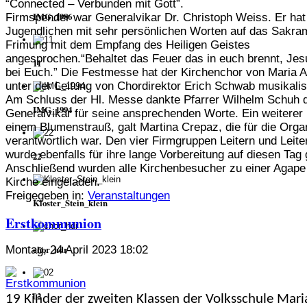
“Connected – Verbunden mit Gott”.
IMG_1986
Firmspender war Generalvikar Dr. Christoph Weiss. Er hat
Jugendlichen mit sehr persönlichen Worten auf das Sakra
Frimung mit dem Empfang des Heiligen Geistes
angesprochen.“Behaltet das Feuer das in euch brennt, Jes
11
bei Euch.” Die Festmesse hat der Kirchenchor von Maria 
unter der Leitung von Chordirektor Erich Schwab musikalis
Am Schluss der Hl. Messe dankte Pfarrer Wilhelm Schuh
IMG_1994
Generalvikar für seine ansprechenden Worte. Ein weiterer
einem Blumenstrauß, galt Martina Crepaz, die für die Orga
verantwortlich war. Den vier Firmgruppen Leitern und Leit
wurde ebenfalls für ihre lange Vorbereitung auf diesen Tag
22
Anschließend wurden alle Kirchenbesucher zu einer Agape
Kirche eingeladen.
Freigegeben in:
Veranstaltungen
Kloster_Stein_klein
Erstkommunion
chor_hdr
Montag, 24 April 2023 18:02
02
19 Kinder der zweiten Klassen der Volksschule Mar