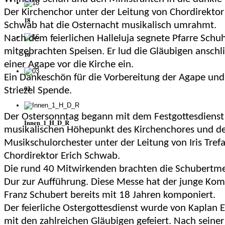
Der Kirchenchor unter der Leitung von Chordirektor
18
Schwab hat die Osternacht musikalisch umrahmt.
Nach dem feierlichen Halleluja segnete Pfarre Schuh
mitgebrachten Speisen. Er lud die Gläubigen anschl
16
einer Agape vor die Kirche ein.
Ein Dankeschön für die Vorbereitung der Agape und 
03
Striezel Spende.
Der Ostersonntag begann mit dem Festgottesdienst
Innen_1_H_D_R
musikalischen Höhepunkt des Kirchenchores und 
Musikschulorchester unter der Leitung von Iris Tref
Chordirektor Erich Schwab.
Die rund 40 Mitwirkenden brachten die Schubertme
Dur zur Aufführung. Diese Messe hat der junge Kom
Franz Schubert bereits mit 18 Jahren komponiert.
Der feierliche Ostergottesdienst wurde von Kaplan E
mit den zahlreichen Gläubigen gefeiert. Nach seiner