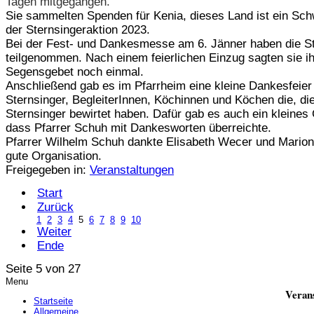
Tagen mitgegangen.
Sie sammelten Spenden für Kenia, dieses Land ist ein Sc
der Sternsingeraktion 2023.
Bei der Fest- und Dankesmesse am 6. Jänner haben die St
teilgenommen. Nach einem feierlichen Einzug sagten sie ih
Segensgebet noch einmal.
Anschließend gab es im Pfarrheim eine kleine Dankesfeier 
Sternsinger, BegleiterInnen, Köchinnen und Köchen die, di
Sternsinger bewirtet haben. Dafür gab es auch ein kleine
dass Pfarrer Schuh mit Dankesworten überreichte.
Pfarrer Wilhelm Schuh dankte Elisabeth Wecer und Marion 
gute Organisation.
Freigegeben in:
Veranstaltungen
Start
Zurück
1
2
3
4
5
6
7
8
9
10
Weiter
Ende
Seite 5 von 27
Menu
Veran
Startseite
Allgemeine