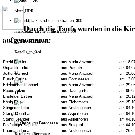
Altar_HDR
Durch die Taufe wurden in die Ki
marktplatz_kirche_ministranten_300
aufgenommen:
Kapelle_in_Oed
Rochl Fabian
aus Maria Anzbach
am 18.0
Odpadlik Felix
aus Pameth
am 04.0
21
Jeitler Samuel
aus Maria Anzbach
am 20.0
Pusch Carina
aus Götzwiesen
am 13.0
Edelbacher Raphael
aus Maria Anzbach
am 29.0
Rebec Silvie
aus Baumgarten
am 08.0
14
Ensfelder Esther
aus Maria Anzbach
am 20.1
König Felix
aus Eichgraben
am 25.1
Stingeder Felix
aus Neulengbach
am 04.1
12
Stangl Jonathan
aus Asperhofen
am 04.1
Stangl Leander
aus Asperhofen
am 04.1
Feichtinger Saphira
aus Burgstall
am 04.1
Baumann Lena
aus Neulengbach
am 26.0
Kirche von Berggasse