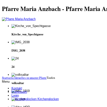
Pfarre Maria Anzbach - Pfarre Maria 
Kirche_von_Spechtgasse
IMG_2038
24
Startseite
Aktuelles in unserer Pfarre
Taufen
Menu
volksaltar
Kontakt
Impressum
Login
IMG_1919
Kirchenglocken