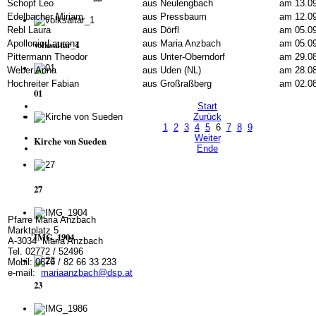
Schopf Leo
aus Neulengbach
am 13.0
Edelbacher Miriam
aus Pressbaum
am 12.0
Rebl Laura
aus Dörfl
am 05.0
Apollonio Laurenz
aus Maria Anzbach
am 05.0
volksaltar_1
Pittermann Theodor
aus Unter-Oberndorf
am 29.0
Weber Anna
aus Uden (NL)
am 28.0
Hochreiter Fabian
aus Großraßberg
am 02.0
01
Start
Zurück
1
2
3
4
5
6
7
8
9
Weiter
Kirche von Sueden
Ende
27
Pfarre Maria Anzbach
Marktplatz 5
IMG_1904
A-3034 Maria Anzbach
Tel. 02772 / 52496
Mobil: 0676 / 82 66 33 233
e-mail:
mariaanzbach@dsp.at
23